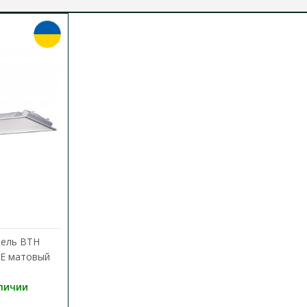
нель ВТН
0E матовый
личии