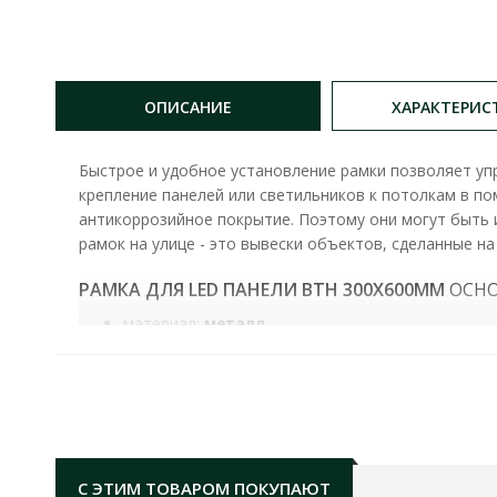
ОПИСАНИЕ
ХАРАКТЕРИС
Быстрое и удобное установление рамки позволяет уп
крепление панелей или светильников к потолкам в п
антикоррозийное покрытие. Поэтому они могут быть 
рамок на улице - это вывески объектов, сделанные н
РАМКА ДЛЯ LED ПАНЕЛИ ВТН 300X600ММ
ОСНО
материал:
металл
размер:
300х600х50мм
степень защиты:
IP65​
С ЭТИМ ТОВАРОМ ПОКУПАЮТ