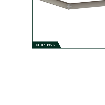
КОД :
39602