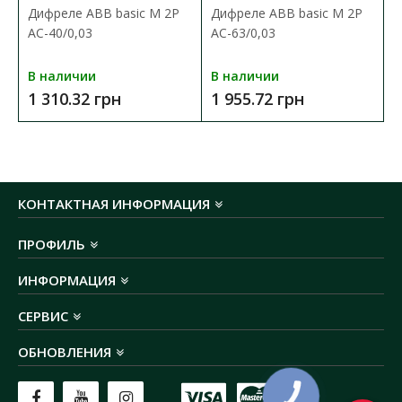
степень защиты:
IP20
Дифреле ABB basic M 2P
Дифреле ABB basic M 2P
2
сечения кабеля:
до 25 мм
AC-40/0,03
AC-63/0,03
В наличии
В наличии
1 310.32 грн
1 955.72 грн
КОНТАКТНАЯ ИНФОРМАЦИЯ
ПРОФИЛЬ
ИНФОРМАЦИЯ
СЕРВИС
ОБНОВЛЕНИЯ
КНОПКА
ЗВ'ЯЗКУ