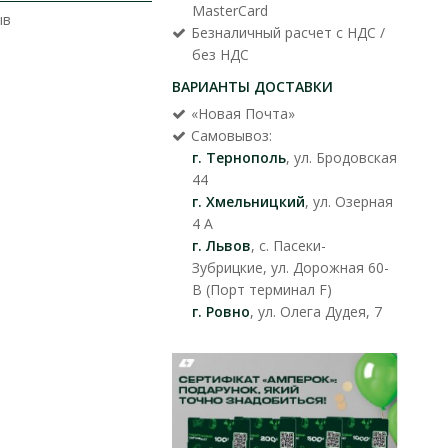
MasterCard
ыв
Безналичный расчет с НДС /
без НДС
ВАРИАНТЫ ДОСТАВКИ
«Новая Почта»
Самовывоз:
г. Тернополь
, ул. Бродовская
44
г. Хмельницкий
, ул. Озерная
4 А
г. Львов
, с. Пасеки-
Зубрицкие, ул. Дорожная 60-
В (Порт терминал F)
г. Ровно
, ул. Олега Дудея, 7