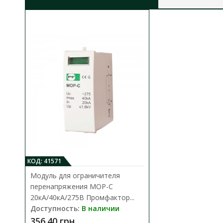
КОД: 41571
Модуль для ограничителя
перенапряжения MOP-C
20кА/40кА/275В Промфактор...
Доступность:
В наличии
356.40 грн