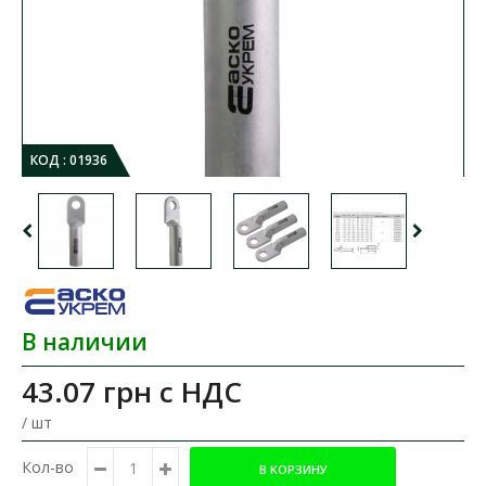
КОД :
01936
В наличии
43.07 грн
с НДС
/ шт
Кол-во