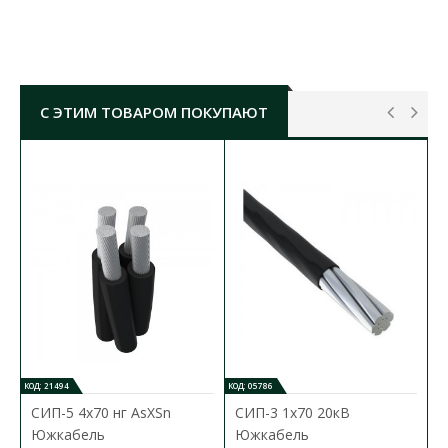
2
сечение проводника:
70 мм
материал:
алюминий
диаметр отверстия под винт:
13 мм
С ЭТИМ ТОВАРОМ ПОКУПАЮТ
КОД: 21494
КОД: 05786
СИП-5 4х70 нг AsXSn
СИП-3 1х70 20кВ
Южкабель
Южкабель