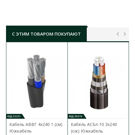
2
сечение проводника:
240 мм
материал:
алюминий
диаметр отверстия под винт:
17 мм
С ЭТИМ ТОВАРОМ ПОКУПАЮТ
КОД: 02231
КОД: 06319
Кабель АВВГ 4х240 1 (см)
Кабель АCБл-10 3х240
Южкабель
(ож) Южкабель