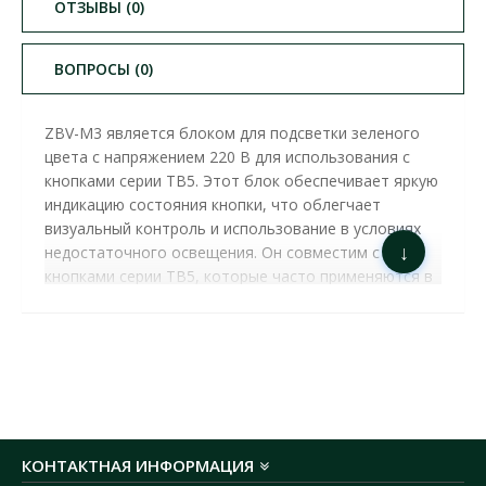
ОТЗЫВЫ (0)
ВОПРОСЫ (0)
ZBV-M3 является блоком для подсветки зеленого
цвета с напряжением 220 В для использования с
кнопками серии TB5. Этот блок обеспечивает яркую
индикацию состояния кнопки, что облегчает
визуальный контроль и использование в условиях
↓
недостаточного освещения. Он совместим с
кнопками серии TB5, которые часто применяются в
промышленных и коммерческих панелях управления.
Блок ZBV-M3 имеет надежную конструкцию,
обеспечивающую долгосрочную работу и высокую
стойкость к износу.
ЛАМПА LED ZBV-M3 220В ДЛЯ КНОПОК TB5
АСКО ЗЕЛЕНАЯ ( A0140010219 )
ОСНОВНЫЕ
ХАРАКТЕРИСТИКИ:
КОНТАКТНАЯ ИНФОРМАЦИЯ