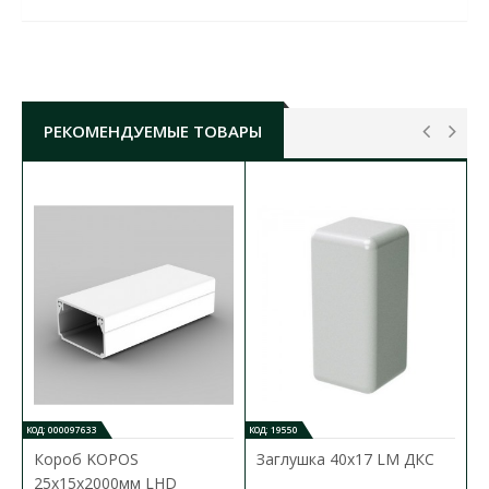
КОРОБ ПЛАСТИКОВЫЙ СКИМ
25X16X2000 БЕЛЫЙ ( С2110115 )
ХАРАКТЕРИСТИКИ:
размер ШхВ:
25x16 мм
РЕКОМЕНДУЕМЫЕ ТОВАРЫ
длина:
2000 мм
материал:
ПВХ не поддерживающий горение
температура монтажа:
от -5 °С до +40 °С
степень защиты:
IP44
цвет:
белый
КОД: 000097633
КОД: 19550
Короб KOPOS
Заглушка 40х17 LM ДКС
25х15х2000мм LHD