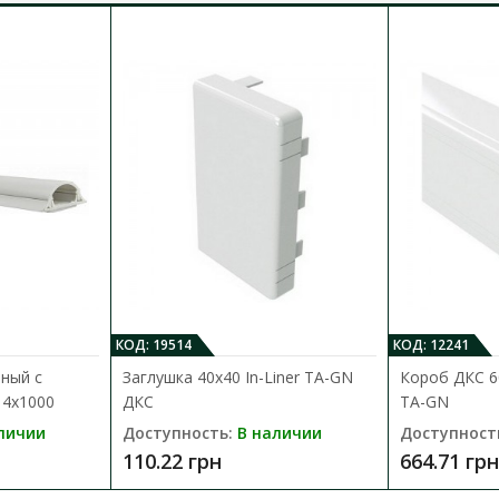
КОД: 19514
КОД: 12241
ный с
Заглушка 40х40 In-Liner TA-GN
Короб ДКС 60
14х1000
ДКС
TA-GN
личии
Доступность:
В наличии
Доступност
110.22 грн
664.71 грн