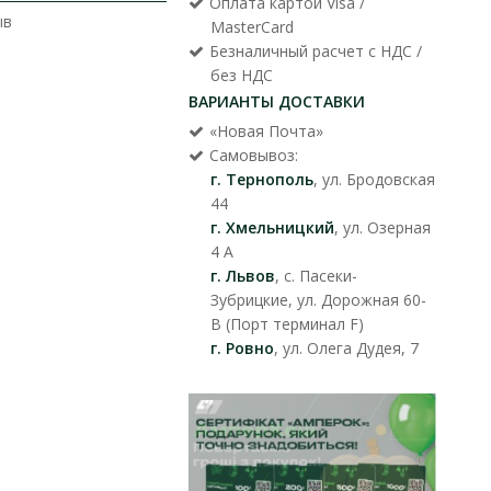
Оплата картой Visa /
ыв
MasterCard
Безналичный расчет с НДС /
без НДС
ВАРИАНТЫ ДОСТАВКИ
«Новая Почта»
Самовывоз:
г. Тернополь
, ул. Бродовская
44
г. Хмельницкий
, ул. Озерная
4 А
г. Львов
, с. Пасеки-
Зубрицкие, ул. Дорожная 60-
В (Порт терминал F)
г. Ровно
, ул. Олега Дудея, 7