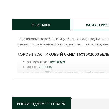
ОПИСАНИЕ
ХАРАКТЕРИС
Пластиковый короб СКИМ (кабель-канал) предназначе
крепятся к основанию с помощью саморезов, соедин
КОРОБ ПЛАСТИКОВЫЙ СКИМ 16X16X2000 БЕ
размер ШхВ:
16x16 мм
длина:
2000 мм
материал:
ПВХ не поддерживающий горение
температура монтажа:
от -5 °С до +40 °С
степень защиты:
IP44
цвет:
белый
РЕКОМЕНДУЕМЫЕ ТОВАРЫ