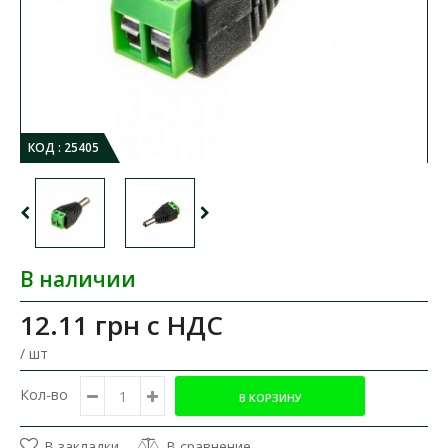
КОД :
25405
В наличии
12.11 грн
с НДС
/ шт
Кол-во
В закладки
В сравнение