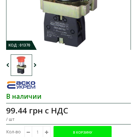
КОД :
01370
В наличии
99.44 грн
с НДС
/ шт
Кол-во