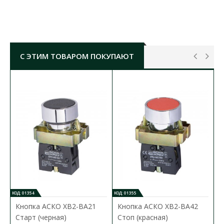
(КРАСНАЯ) ( A0140010017 ) ОСНОВНЫЕ
ХАРАКТЕРИСТИКИ:
номинальный ток AC 380/220/110/48B:
1 / 2,5 /
4 / 6 А
С ЭТИМ ТОВАРОМ ПОКУПАЮТ
номинальний ток DC 110/48/24B:
0,6 / 1,3 / 2,5
А
механическая износостойкость:
1 000 000
циклов
элекрическая износостойкость:
100 000
циклов
количество переключений за мин:
кнопковой
привод - не более 50; поворотный привод -
не более 5
диапазон рабочих температур:
-5°C...+60°C
тип:
"грибок" с фиксацией (возврат
поворотом)
материал:
металл
КОД: 01354
КОД: 01355
цвет:
красный
Кнопка АСКО XB2-BA21
Кнопка АСКО XB2-BA42
контакт:
1NC
Старт (черная)
Стоп (красная)
диаметр:
40мм