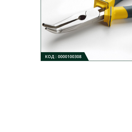
КОД :
0000100308