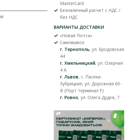
MasterCard
Безналичный расчет с НДС /
ыв
без НДС
ВАРИАНТЫ ДОСТАВКИ
«Новая Почта»
Самовывоз:
г. Тернополь
, ул. Бродовская
44
г. Хмельницкий
, ул. Озерная
4 А
г. Львов
, с. Пасеки-
Зубрицкие, ул. Дорожная 60-
В (Порт терминал F)
г. Ровно
, ул. Олега Дудея, 7