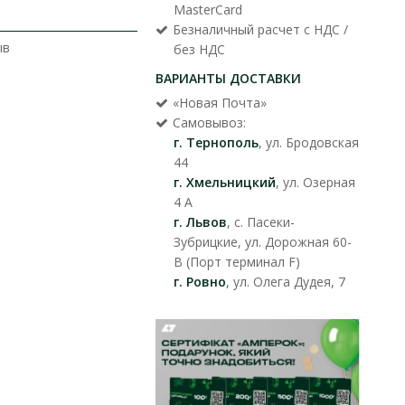
MasterCard
Безналичный расчет с НДС /
ыв
без НДС
ВАРИАНТЫ ДОСТАВКИ
«Новая Почта»
Самовывоз:
г. Тернополь
, ул. Бродовская
44
г. Хмельницкий
, ул. Озерная
4 А
г. Львов
, с. Пасеки-
Зубрицкие, ул. Дорожная 60-
В (Порт терминал F)
г. Ровно
, ул. Олега Дудея, 7