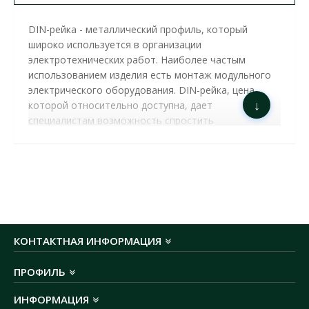
DIN-рейка - металлический профиль, который
широко используется в организации
электротехнических работ.
Наиболее частым
использованием изделия есть монтаж модульного
электрического оборудования.
DIN-рейка, цена
↓
которой относительно доступна, дает
специалистам возможность спростить
монтаж оборудования.
Основные характеристики
DIN-рейка 1 метр СКИМ
( С1701002 ):
длина:
1 м
материал:
металл оцинкованный
габаритные размеры ГхШхВ:
0,8x40х1000 мм
КОНТАКТНАЯ ИНФОРМАЦИЯ
ПРОФИЛЬ
ИНФОРМАЦИЯ