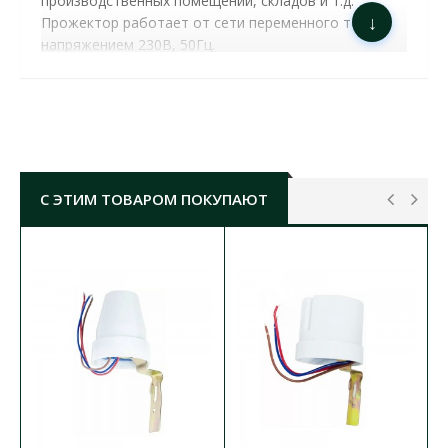
производственных помещений, складов и т.д.
↓
Прожектор работает от сети переменного тока
напряжением 230В, 50Гц.
ПРОЖЕКТОР LED VIOLUX NORD-S 30W SMD
6000K 2550LM IP65 С ДАТЧИКОМ ДВИЖЕНИЯ​ (
400072 )
ХАРАКТЕРИСТИКИ:
мощность:
30W
цветная температура:
6000 К
С ЭТИМ ТОВАРОМ ПОКУПАЮТ
тип диода:
SMD
световой поток:
850 lm
индекс цветопередачи,
Ra:
>80%
o
температурный режим работы:
от -35
C до
o
+45
C
номинальное рабочее напряжение:
170-240 V
AC
строк службы:
30 000 часов
степень защиты:
IP65
размер:
170х150х35 мм
гарантия:
2 года
достижение 60% светового потока:
≤0,6 с