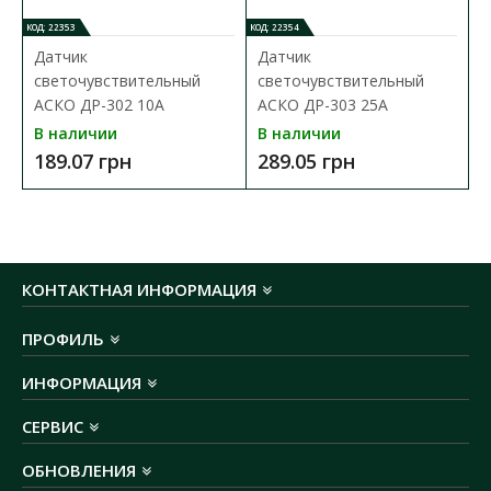
количество включений/выключений (on/off):
КОД: 22353
КОД: 22354
≥35 000
Датчик
Датчик
максимальная сила тока:
416 мA
светочувствительный
светочувствительный
класс энергопотребления (UA):
А+
АСКО ДР-302 10А
АСКО ДР-303 25А
класс энергопотребления (EU):
F
В наличии
В наличии
угол рассеяния:
110°
189.07 грн
289.05 грн
штрих-код:
4821194000722
КОНТАКТНАЯ ИНФОРМАЦИЯ
ПРОФИЛЬ
ИНФОРМАЦИЯ
СЕРВИС
ОБНОВЛЕНИЯ