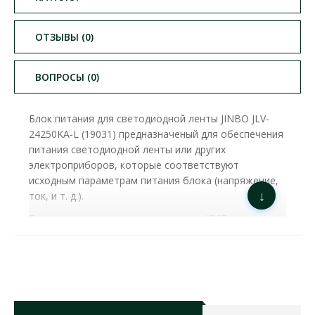
ОТЗЫВЫ (0)
ВОПРОСЫ (0)
Блок питания для светодиодной ленты JINBO JLV-
24250KA-L (19031) предназначеный для обеспечения
питания светодиодной ленты или других
электроприборов, которые соответствуют
исходным параметрам питания блока (напряжение,
↓
ток, и т. д.).
Блоки питания со степенью защиты IP67 защищены
от попадання влаги и пыли внутрь корпуса,
предназначены для установки в пыльных или
влажных помещениях, а также в помещениях, где
возможно прямое попадание капель воды на корпус.
Блок питания 24в оснащен защитой от короткого
замыкания и перегрузки, стойкий к перепадам