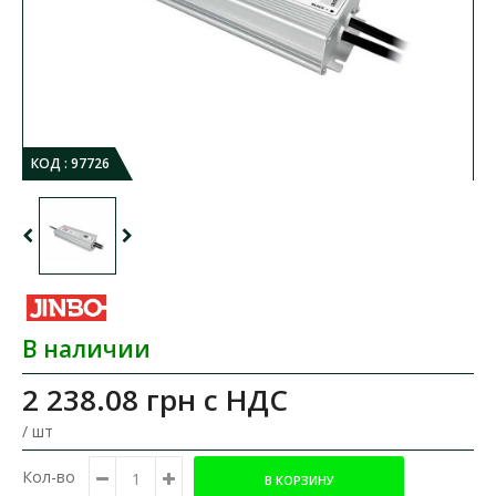
КОД :
97726
В наличии
2 238.08 грн
с НДС
/ шт
Кол-во