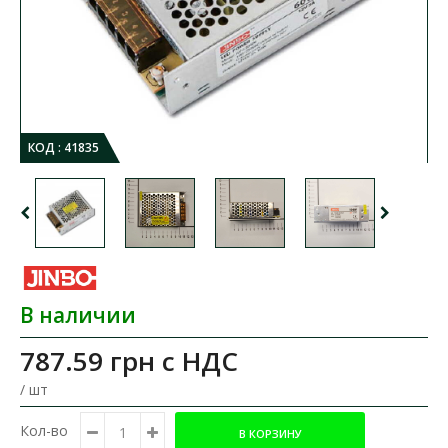
КОД :
41835
В наличии
787.59 грн
с НДС
/ шт
Кол-во