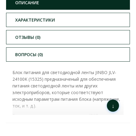
ОПИСАНИЕ
ХАРАКТЕРИСТИКИ
ОТЗЫВЫ (0)
ВОПРОСЫ (0)
Блок питания для светодиодной ленты JINBO
JLV-
24100K (15325) предназначеный для обеспечения
питания светодиодной ленты или других
электроприборов, которые соответствуют
исходным параметрам питания блока (напряжение,
↓
ток, и т. д.).
Блоки питания со степенью защиты IP67 защищены
от попадання влаги и пыли внутрь корпуса,
предназначены для установки в пыльных или
влажных помещениях, а также в помещениях, где