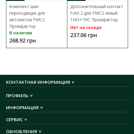
Комплект шин
Дополнительный контакт
номинальный ток:
100А
переходящих для
F/AX 2 для FMC2 левый
ток короткого замыкания:
35кА
автоматов FMC2
1NO+1NC Промфактор
номинальное рабочее напряжение:
690 V AC
Промфактор
Нет на складе
количество полюсов:
3P
В наличии
237.06 грн
электрическая износостойкость:
6 000 циклов
268.92 грн
механическая износостойкость:
10 000
циклов
диаметр соединительного отверствия:
М8
габаритные размеры ГхШхВ:
90x92x150 мм
масса нетто:
1.14 кг
КОНТАКТНАЯ ИНФОРМАЦИЯ
ПРОФИЛЬ
ИНФОРМАЦИЯ
СЕРВИС
ОБНОВЛЕНИЯ