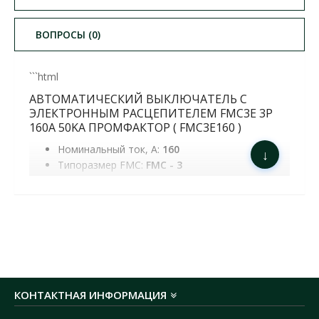
ВОПРОСЫ (0)
```html
АВТОМАТИЧЕСКИЙ ВЫКЛЮЧАТЕЛЬ С
ЭЛЕКТРОННЫМ РАСЦЕПИТЕЛЕМ FMC3E 3P
160A 50KA ПРОМФАКТОР ( FMC3E160 )
Номинальный ток, А:
160
↓
Типоразмер FMC:
FMC - 3
Номинальная рабочая отключающая
способность Ics, kA:
Рабочее напряжение:
Предельная рабочая отключающая
способность Icu, kA:
Код УКТЗЕД:
8536209000
Вес продукта, kg:
1.9
Объем, м3:
107.00
КОНТАКТНАЯ ИНФОРМАЦИЯ
Ширина, см:
166.00