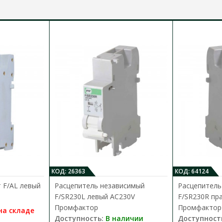
КОД: 26363
КОД: 64124
 F/AL левый
Расцепитель независимый
Расцепитель
F/SR230L левый АС230V
F/SR230R пр
Промфактор
Промфактор
на складе
Доступность:
В наличии
Доступност