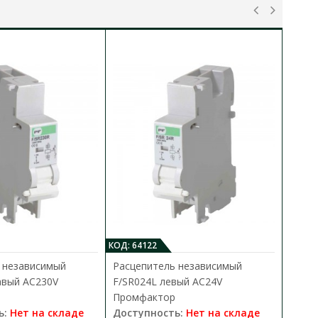
КОД: 64122
КО
 независимый
Расцепитель независимый
Р
авый АС230V
F/SR024L левый АС24V
F
Промфактор
П
ь:
Нет на складе
Доступность:
Нет на складе
Д