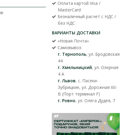
Оплата картой Visa /
MasterCard
ыв
Безналичный расчет с НДС /
без НДС
ВАРИАНТЫ ДОСТАВКИ
«Новая Почта»
Самовывоз:
г. Тернополь
, ул. Бродовская
44
г. Хмельницкий
, ул. Озерная
4 А
г. Львов
, с. Пасеки-
Зубрицкие, ул. Дорожная 60-
В (Порт терминал F)
г. Ровно
, ул. Олега Дудея, 7