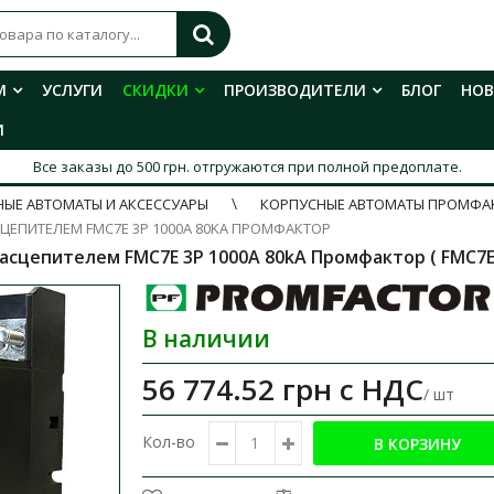
М
УСЛУГИ
СКИДКИ
ПРОИЗВОДИТЕЛИ
БЛОГ
НО
И
Все заказы до 500 грн. отгружаются при полной предоплате.
ЫЕ АВТОМАТЫ И АКСЕССУАРЫ
КОРПУСНЫЕ АВТОМАТЫ ПРОМФА
ЕПИТЕЛЕМ FMC7E 3P 1000A 80KA ПРОМФАКТОР
сцепителем FMC7E 3P 1000A 80kA Промфактор ( FMC7E
В наличии
56 774.52 грн
с НДС
/ шт
Кол-во