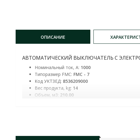
ОПИСАНИЕ
ХАРАКТЕРИС
АВТОМАТИЧЕСКИЙ ВЫКЛЮЧАТЕЛЬ С ЭЛЕКТРОНН
Номинальный ток, А:
1000
Типоразмер FMC:
FMC - 7
Код УКТЗЕД:
8536209000
Вес продукта, kg:
14
Объем, м3:
210.00
Ширина, см:
325.00
Высота, см:
210.00
Глубина, см:
0,023000
Штрихкод:
4823117857550
Уставки номинального тока, А:
400-1000