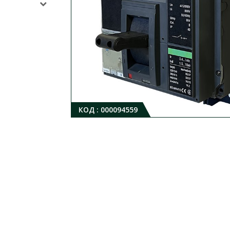
КОД :
000094559