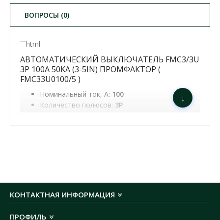
ВОПРОСЫ (0)
```html
АВТОМАТИЧЕСКИЙ ВЫКЛЮЧАТЕЛЬ FMC3/3U
3P 100A 50KA (3-5IN) ПРОМФАКТОР (
FMC33U0100/5 )
Номинальный ток, А:
100
↓
Количество полюсов:
3P
Типоразмер FMC:
FMC - 3
Отключающая способность, kA:
50
Номинальная рабочая отключающая
способность Ics, kA:
25
Характеристика отключения:
3-5In
Рабочее напряжение:
~690
Предельная рабочая отключающая
способность Icu, kA:
50
КОНТАКТНАЯ ИНФОРМАЦИЯ
Код УКТЗЕД:
8536209000
Вес продукта, kg:
1.975
ПРОФИЛЬ