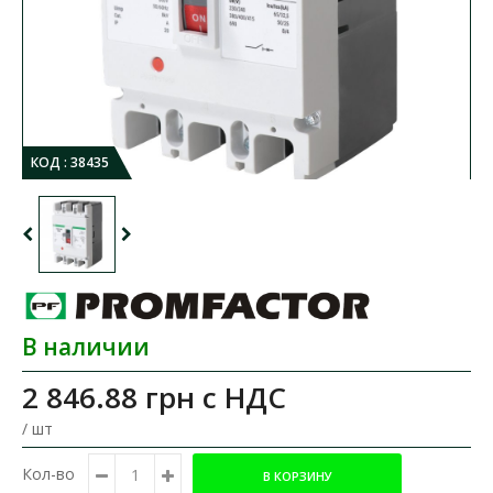
КОД :
38435
В наличии
2 846.88 грн
с НДС
/ шт
Кол-во