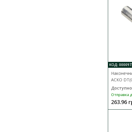
КОД: 000097
Наконечн
АСКО DТ(G
Доступно
Отправка д
263.96 