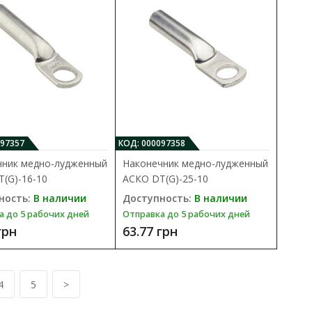
В КОРЗИНУ
 и кабелей с медными
В сравнения
.
В закладки
097357
КОД: 000097358
чник медно-лудженный
Наконечник медно-лудженный
(G)-16-10
АСКО DТ(G)-25-10
ность:
В наличии
Доступность:
В наличии
а до 5 рабочих дней
Отправка до 5 рабочих дней
DТ(G)-120-16
грн
63.77 грн
В КОРЗИНУ
В сравнения
 и кабелей с медными
4
5
>
В закладки
.