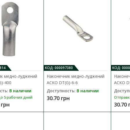
Кабельный наконечник АСКО серии DTL пре
специальный элемент, который предназнач
58.82 грн
814
КОД: 000097380
КОД: 000
Наконечник медно-алюминиевый А
ик медно-луджений
Наконечник медно-луджений
Наконе
Доступность:
В наличии
)-400
АСКО DТ(G)-6-6
АСКО DТ
сть:
В наличии
Доступность:
В наличии
Доступ
Кабельный наконечник АСКО серии DTL пре
30.70 грн
о 5 рабочих дней
Отправк
специальный элемент, который предназнач
 грн
30.70 
113.30 грн