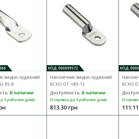
Наконечник медно-луджений АСКО
Доступность:
В наличии
Отправка до 5 рабочих дней
Предназначены для оконцевания проводов
366
КОД: 000099572
КОД: 000
жилами методом опрессовки. Преимуществ.
ик медно-луджений
Наконечник медно-луджений
Наконе
)-95-8
АСКО DТ-185-12
АСКО D
1 439.51 грн
сть:
В наличии
Доступность:
В наличии
Доступ
о 5 рабочих дней
Отправка до 5 рабочих дней
Отправк
грн
813.30 грн
111.11
Наконечник медно-луджений АСКО 