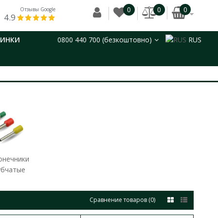
0
0
0
Отзывы Google
4.9
ВИНКИ
0800 440 700 (безкоштовно)
RUS
онечники
убчатые
Сравнение товаров (0)