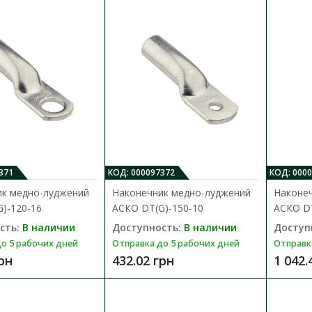
Наконечник медно-алюминиевый А
Доступность:
В наличии
Отправка до 5 рабочих дней
Предназначен для оконцевания кабеля с
методом опрессовки для последующего при
556.73 грн
371
КОД: 000097372
КОД: 000
ик медно-луджений
Наконечник медно-луджений
Наконе
)-120-16
АСКО DТ(G)-150-10
АСКО DТ
сть:
В наличии
Доступность:
В наличии
Доступ
о 5 рабочих дней
Отправка до 5 рабочих дней
Отправк
грн
432.02 грн
1 042.
Наконечник медно-алюминиевый А
Доступность:
В наличии