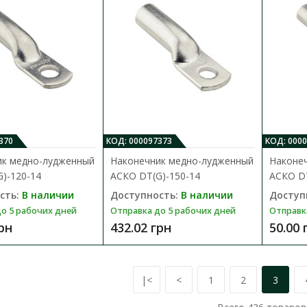
Доступность:
В наличии
Предназначены для оконцевания проводов
жилами методом опрессовки. Преимуществ.
39.48 грн
370
КОД: 000097373
КОД: 000
ик медно-лудженный
Наконечник медно-лудженный
Наконе
)-120-14
АСКО DТ(G)-150-14
АСКО DТ
сть:
В наличии
Доступность:
В наличии
Доступ
о 5 рабочих дней
Отправка до 5 рабочих дней
Отправк
Наконечник медно-луджений АСКО 
грн
432.02 грн
50.00 
Доступность:
В наличии
Отправка до 5 рабочих дней
Предназначены для оконцевания проводов
|<
<
1
2
3
жилами методом опрессовки. Преимуществ.