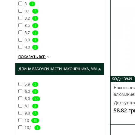
3
1
3,1
2
3,2
1
3,5
1
3,7
3
3,9
1
4,0
2
ПОКАЗАТЬ ВСЕ
ДЛИНА РАБОЧЕЙ ЧАСТИ НАКОНЕЧНИКА, ММ
КОД: 13949
5,9
2
Наконечни
6,0
1
алюминие
8,0
32
Доступно
8,1
1
58.82 гр
9,0
7
10
10
10,1
1