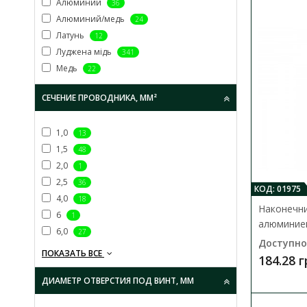
Алюминий
36
Алюминий/медь
24
Латунь
12
Луджена мідь
341
Медь
22
СЕЧЕНИЕ ПРОВОДНИКА, ММ²
1,0
13
1,5
48
2,0
1
2,5
36
КОД: 01975
4,0
18
Наконечни
6
1
алюминие
6,0
27
Доступно
ПОКАЗАТЬ ВСЕ
184.28 
ДИАМЕТР ОТВЕРСТИЯ ПОД ВИНТ, ММ