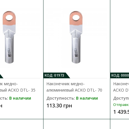
40.03 грн
Наконечник медно-алюминиевый А
Доступность:
В наличии
КОД: 01973
КОД: 000
Кабельный наконечник АСКО серии DTL пре
к медно-
Наконечник медно-
Наконе
специальный элемент, который предназнач
вый АСКО DTL- 35
алюминиевый АСКО DTL- 70
АСКО D
41.79 грн
сть:
В наличии
Доступность:
В наличии
Доступ
н
113.30 грн
Отправк
1 439.