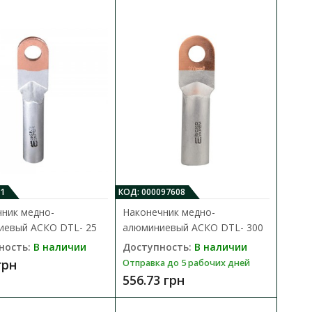
СКО DTL- 120
В КОРЗИНУ
дставляет собой
В сравнения
ен для..
В закладки
1
КОД: 000097608
ник медно-
Наконечник медно-
иевый АСКО DTL- 25
алюминиевый АСКО DTL- 300
СКО DTL- 16
ность:
В наличии
Доступность:
В наличии
В КОРЗИНУ
грн
Отправка до 5 рабочих дней
556.73 грн
дставляет собой
В сравнения
ен для..
В закладки