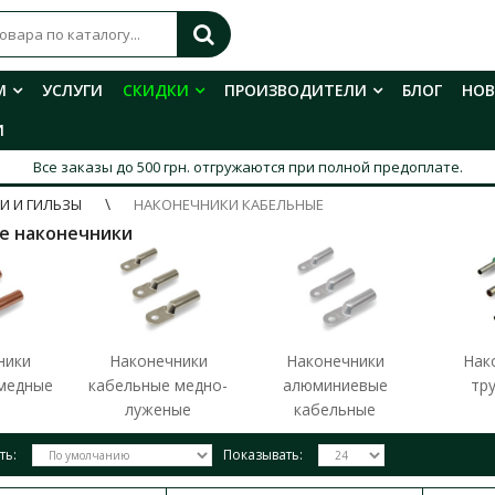
М
УСЛУГИ
СКИДКИ
ПРОИЗВОДИТЕЛИ
БЛОГ
НО
И
Все заказы до 500 грн. отгружаются при полной предоплате.
И И ГИЛЬЗЫ
НАКОНЕЧНИКИ КАБЕЛЬНЫЕ
е наконечники
ники
Наконечники
Наконечники
Нак
медные
кабельные медно-
алюминиевые
тр
луженые
кабельные
ть:
Показывать: