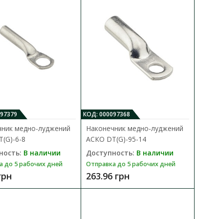
дставляет собой
В сравнения
ен для..
В закладки
097379
КОД: 000097368
СКО DTL- 70
чник медно-луджений
Наконечник медно-луджений
(G)-6-8
АСКО DТ(G)-95-14
В КОРЗИНУ
ность:
В наличии
Доступность:
В наличии
дставляет собой
В сравнения
а до 5 рабочих дней
Отправка до 5 рабочих дней
ен для..
грн
263.96 грн
В закладки