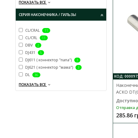
ПОКАЗАТЬ ВСЕ
СЕРИЯ НАКОНЕЧНИКА / ГИЛЬЗЫ
CL/CRAL
11
CL/CRL
11
DBV
2
DJ431
5
DJ611 ( коннектор "папа")
3
DJ621 ( коннектор "мама")
3
DL
36
КОД: 000097
ПОКАЗАТЬ ВСЕ
Наконечн
АСКО DТ(G
Доступно
Отправка д
285.86 