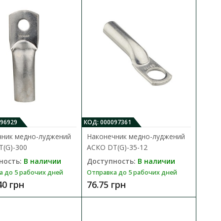
СКО DTL- 300
В КОРЗИНУ
В сравнения
 алюминиевыми жилами
В закладки
сое..
096929
КОД: 000097361
чник медно-луджений
Наконечник медно-луджений
(G)-300
АСКО DТ(G)-35-12
ность:
В наличии
Доступность:
В наличии
а до 5 рабочих дней
Отправка до 5 рабочих дней
40 грн
76.75 грн
СКО DTL- 35
В КОРЗИНУ