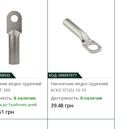
СКО DTL- 25
В КОРЗИНУ
098533
КОД: 000097377
дставляет собой
В сравнения
чник медно-луджений
Наконечник медно-луджений
ен для..
T-300
АСКО DТ(G)-10-10
В закладки
ность:
В наличии
Доступность:
В наличии
39.48 грн
а до 5 рабочих дней
51 грн