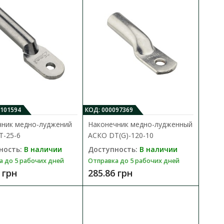
 DT-300
В КОРЗИНУ
В сравнения
 и кабелей с медными
0101594
КОД: 000097369
В закладки
.
чник медно-луджений
Наконечник медно-лудженный
Т-25-6
АСКО DТ(G)-120-10
ность:
В наличии
Доступность:
В наличии
а до 5 рабочих дней
Отправка до 5 рабочих дней
 грн
285.86 грн
DТ(G)-10-10