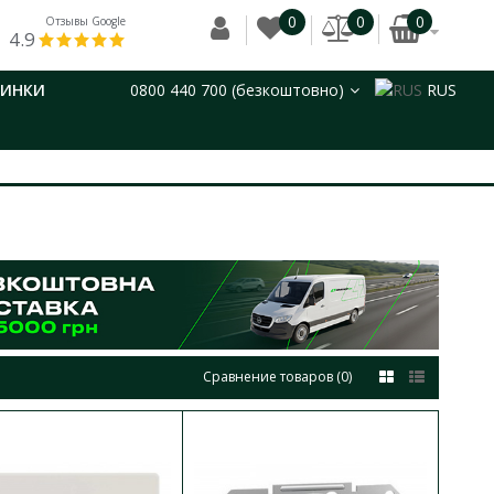
0
0
0
Отзывы Google
4.9
ВИНКИ
0800 440 700 (безкоштовно)
RUS
Сравнение товаров (0)
миний 1кл
В КОРЗИНУ