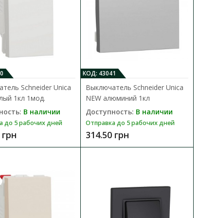
за 2-кл
В КОРЗИНУ
В сравнения
ric Asfora EPH0300169
0
КОД: 43041
В закладки
тель Schneider Unica
Выключатель Schneider Unica
ый 1кл 1мод.
NEW алюминий 1кл
ность:
В наличии
Доступность:
В наличии
а до 5 рабочих дней
Отправка до 5 рабочих дней
 грн
314.50 грн
gn черный 1кл без
В КОРЗИНУ
В сравнения