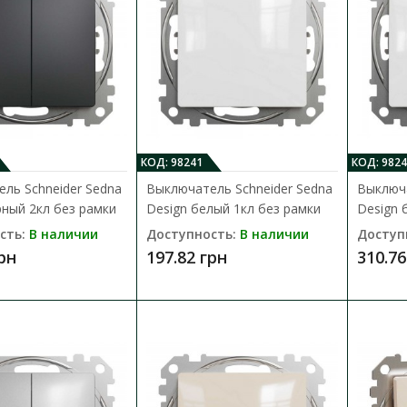
Выключатель Schneider Asfora стал
Доступность:
В наличии
Отправка до 5 рабочих дней
Электрический выключатель Schneider Elect
EPH0100162 цвета сталь - это механизм с су
175.98 грн
КОД: 98241
КОД: 9824
ль Schneider Sedna
Выключатель Schneider Sedna
Выключа
рный 2кл без рамки
Design белый 1кл без рамки
Design 
сть:
В наличии
Доступность:
В наличии
Доступ
грн
197.82 грн
310.76
Выключатель Schneider Asfora стал
Доступность:
В наличии
Отправка до 5 рабочих дней
Электрический выключатель Schneider Elect
цвета стали - это механизм с суппорто..