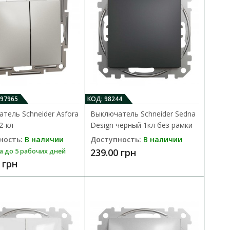
мовый 2кл с рамкой
В КОРЗИНУ
097965
КОД: 98244
В сравнения
тель Schneider Asfora
Выключатель Schneider Sedna
редназначен для
2-кл
Design черный 1кл без рамки
В закладки
 групп..
ность:
В наличии
Доступность:
В наличии
239.00 грн
а до 5 рабочих дней
 грн