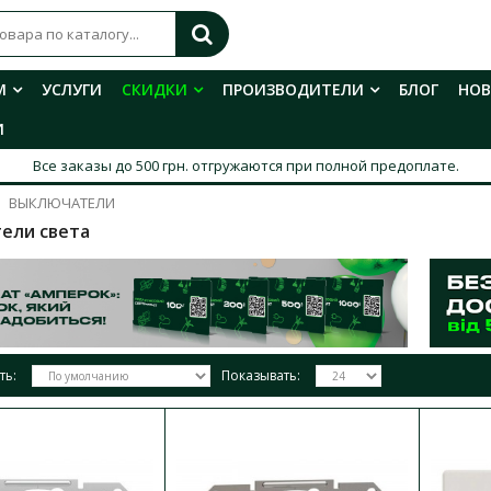
М
УСЛУГИ
СКИДКИ
ПРОИЗВОДИТЕЛИ
БЛОГ
НО
И
Все заказы до 500 грн. отгружаются при полной предоплате.
ВЫКЛЮЧАТЕЛИ
ели света
ть:
Показывать:
Выключатель Schneider Asfora алю
Доступность:
В наличии