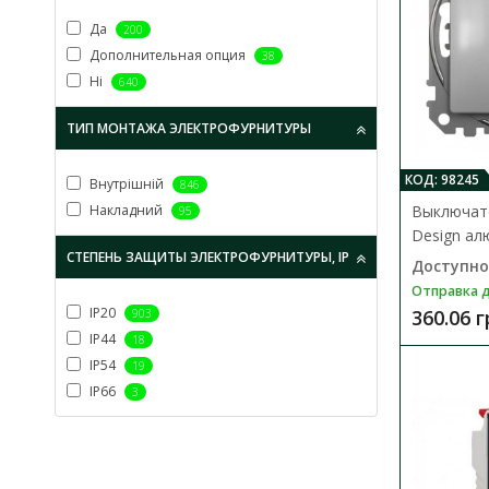
Да
200
Дополнительная опция
38
Ні
640
ТИП МОНТАЖА ЭЛЕКТРОФУРНИТУРЫ
КОД: 98245
Внутрішній
846
Выключате
Накладний
95
Design ал
СТЕПЕНЬ ЗАЩИТЫ ЭЛЕКТРОФУРНИТУРЫ, IP
Доступно
Отправка д
IP20
360.06 
903
IP44
18
IP54
19
IP66
3