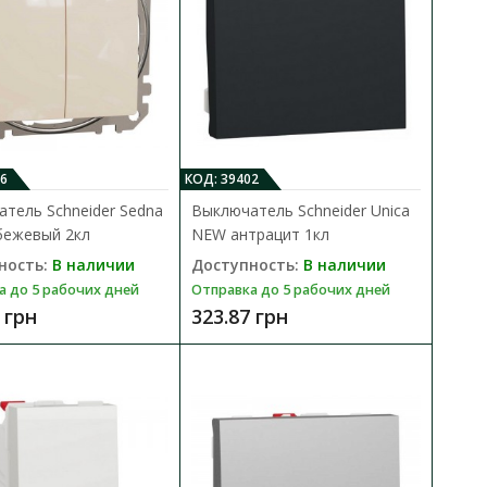
6
КОД: 39402
за 1кл
тель Schneider Sedna
Выключатель Schneider Unica
бежевый 2кл
NEW антрацит 1кл
В КОРЗИНУ
ность:
В наличии
Доступность:
В наличии
В сравнения
а до 5 рабочих дней
Отправка до 5 рабочих дней
ric Asfora
 грн
323.87 грн
В закладки
уппорт..