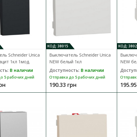
Выключатель Schneider Asfora брон
Доступность:
В наличии
Отправка до 5 рабочих дней
Электрический выключатель Schneider Elect
КОД: 38015
КОД: 3802
цвета бронза - это механизм с суппорт..
ль Schneider Unica
Выключатель Schneider Unica
Выключа
цит 1кл 1мод.
NEW белый 1кл
NEW бел
243.36 грн
сть:
В наличии
Доступность:
В наличии
Доступ
о 5 рабочих дней
Отправка до 5 рабочих дней
Отправк
грн
190.33 грн
195.95
Выключатель Schneider Sedna Desi
рамки
Доступность:
В наличии