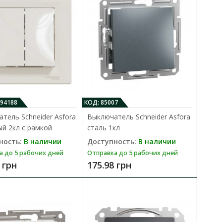
В сравнения
ric Asfora EPH0100161
В закладки
094188
КОД: 85007
тель Schneider Asfora
Выключатель Schneider Asfora
й 2кл с рамкой
сталь 1кл
миний 2-кл
ность:
В наличии
Доступность:
В наличии
В КОРЗИНУ
а до 5 рабочих дней
Отправка до 5 рабочих дней
 грн
175.98 грн
В сравнения
ric Asfora EPH0300161
В закладки