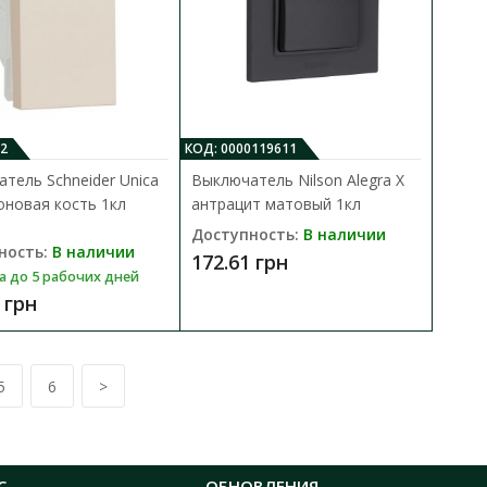
gn —это механизм с
В закладки
..
2
КОД: 0000119611
тель Schneider Unica
Выключатель Nilson Alegra X
новая кость 1кл
антрацит матовый 1кл
Доступность:
В наличии
ность:
В наличии
172.61 грн
gn черный 2кл без
а до 5 рабочих дней
В КОРЗИНУ
 грн
В сравнения
gn —это механизм с
В закладки
..
5
6
>
С
ОБНОВЛЕНИЯ