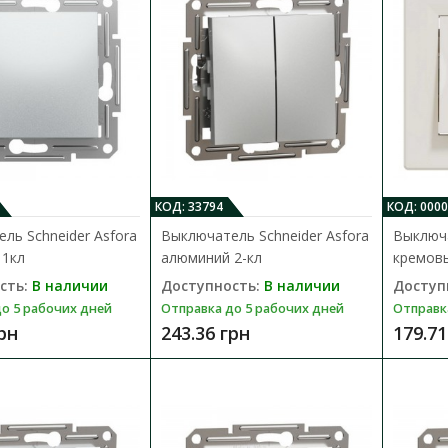
Отправка до 5 рабочих дней
Электрический выключатель Schneider Elect
цвета алюминий - это механизм с суппо..
175.98 грн
КОД: 33794
КОД: 000
ль Schneider Asfora
Выключатель Schneider Asfora
Выключа
 1кл
алюминий 2-кл
кремовы
Выключатель Schneider Asfora алю
сть:
В наличии
Доступность:
В наличии
Доступ
Доступность:
В наличии
о 5 рабочих дней
Отправка до 5 рабочих дней
Отправк
Отправка до 5 рабочих дней
грн
243.36 грн
179.71
Электрический выключатель Schneider Elect
цвета алюминий - это механизм с суппо..
243.36 грн