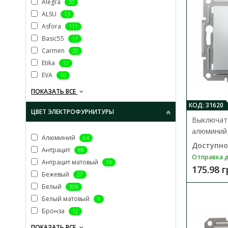
Alegra
20
ALSU
13
Asfora
111
Basic55
17
Carmen
20
Etika
17
EVA
10
ПОКАЗАТЬ ВСЕ
КОД: 31620
ЦВЕТ ЭЛЕКТРОФУРНИТУРЫ
Выключате
алюминий
Алюминий
64
Доступно
Антрацит
88
Отправка д
Антрацит матовый
19
175.98 
Бежевый
27
Белый
308
Белый матовый
9
Бронза
12
ПОКАЗАТЬ ВСЕ