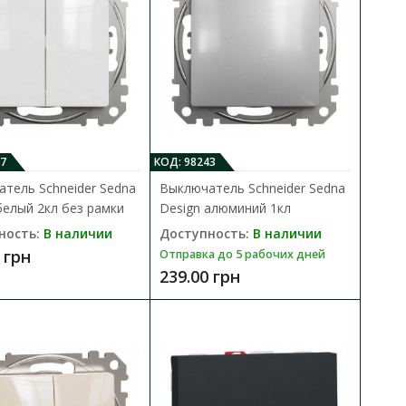
ь 1кл
В КОРЗИНУ
В сравнения
ric Asfora
В закладки
ппорто..
7
КОД: 98243
тель Schneider Sedna
Выключатель Schneider Sedna
белый 2кл без рамки
Design алюминий 1кл
ность:
В наличии
Доступность:
В наличии
 грн
Отправка до 5 рабочих дней
239.00 грн
ь 2-кл
В КОРЗИНУ
В сравнения
ric Asfora EPH0300162
В закладки