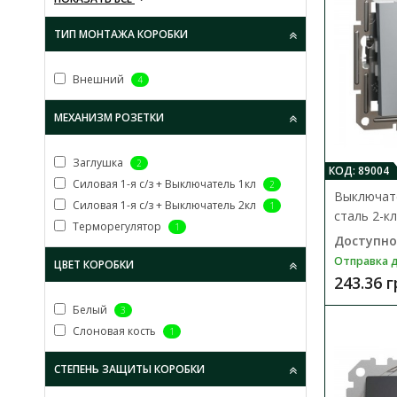
ТИП МОНТАЖА КОРОБКИ
Внешний
4
МЕХАНИЗМ РОЗЕТКИ
Заглушка
2
КОД: 89004
Силовая 1-я с/з + Выключатель 1кл
2
Выключате
Силовая 1-я с/з + Выключатель 2кл
1
сталь 2-кл
Терморегулятор
1
Доступно
Отправка д
ЦВЕТ КОРОБКИ
243.36 
Белый
3
Слоновая кость
1
СТЕПЕНЬ ЗАЩИТЫ КОРОБКИ