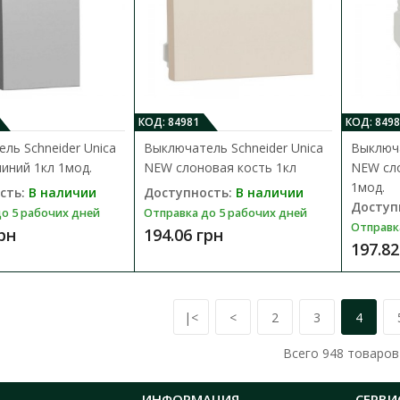
Выключатель Schneider Electric Sedna Desi
суппортом черного цвета. Выключатель одн
239.00 грн
КОД: 84981
КОД: 8498
ль Schneider Unica
Выключатель Schneider Unica
Выключа
иний 1кл 1мод.
NEW слоновая кость 1кл
NEW сло
1мод.
сть:
В наличии
Доступность:
В наличии
Доступ
о 5 рабочих дней
Отправка до 5 рабочих дней
Выключатель Schneider Sedna Desi
Отправк
грн
194.06 грн
рамки
197.82
Доступность:
В наличии
Выключатель Schneider Electric Sedna Desi
суппортом черного цвета. Выключатель одн
|<
<
2
3
4
360.06 грн
Всего
948
товаров
ИНФОРМАЦИЯ
СЕРВИ