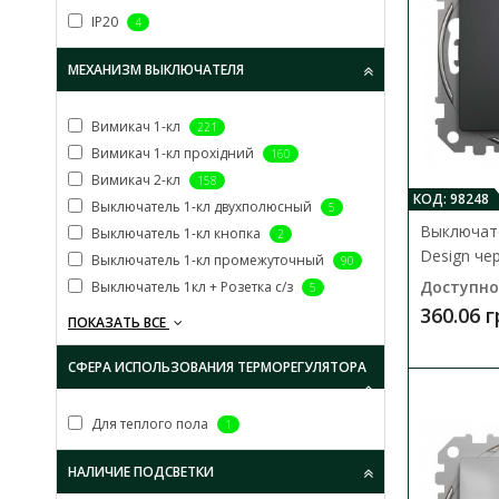
IP20
4
МЕХАНИЗМ ВЫКЛЮЧАТЕЛЯ
Вимикач 1-кл
221
Вимикач 1-кл прохідний
160
Вимикач 2-кл
158
КОД: 98248
Выключатель 1-кл двухполюсный
5
Выключате
Выключатель 1-кл кнопка
2
Design че
Выключатель 1-кл промежуточный
90
Доступно
Выключатель 1кл + Розетка с/з
5
360.06 
ПОКАЗАТЬ ВСЕ
СФЕРА ИСПОЛЬЗОВАНИЯ ТЕРМОРЕГУЛЯТОРА
Для теплого пола
1
НАЛИЧИЕ ПОДСВЕТКИ