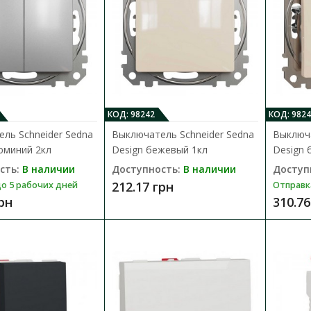
243.36 грн
КОД: 98242
КОД: 9824
Выключатель Schneider Asfora брон
ль Schneider Sedna
Выключатель Schneider Sedna
Выключа
Доступность:
В наличии
юминий 2кл
Design бежевый 1кл
Design 
Отправка до 5 рабочих дней
сть:
В наличии
Доступность:
В наличии
Доступ
212.17 грн
о 5 рабочих дней
Отправк
Электрический выключатель Schneider Elect
грн
310.76
EPH0100169 цвета бронза - это механизм с с
175.98 грн