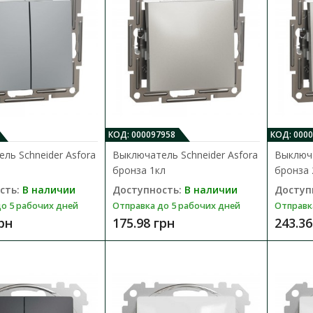
Выключатель Schneider Asfora кре
Доступность:
В наличии
Отправка до 5 рабочих дней
КОД: 000097958
КОД: 000
ль Schneider Asfora
Выключатель Schneider Asfora
Выключа
Механизм выключателя Schneider Asfora п
бронза 1кл
бронза 
управления (включения/выключения) одной
сть:
В наличии
Доступность:
В наличии
Доступ
179.71 грн
о 5 рабочих дней
Отправка до 5 рабочих дней
Отправк
грн
175.98 грн
243.36