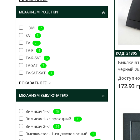
МЕХАНИЗМ РОЗЕТКИ
HDMI
2
SAT
3
TV
23
TV-R
4
КОД: 31805
TV-R-SAT
5
Выключате
TV-SAT
7
черный 2к
TV-SAT-SAT
1
Доступно
ПОКАЗАТЬ ВСЕ
172.93 
МЕХАНИЗМ ВЫКЛЮЧАТЕЛЯ
Вимикач 1-кл
40
Вимикач 1-кл прохідний
31
Вимикач 2-кл
24
Выключатель 1-кл двухполюсный
1