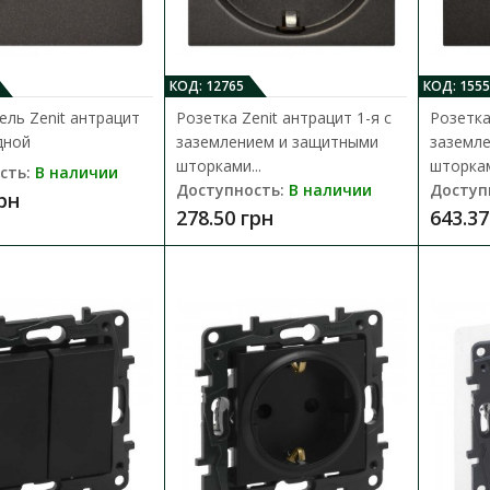
Розетка Nilson Touran чорная 1-я 
КОД: 12765
КОД: 1555
Доступность:
В наличии
ль Zenit антрацит
Розетка Zenit антрацит 1-я с
Розетка
Розетка Nilson из серии Touran оснащена 
дной
заземлением и защитными
заземл
сделана из термос..
шторками...
шторкам
сть:
В наличии
Доступность:
В наличии
Доступ
грн
164.88 грн
278.50 грн
643.37
Выключатель Nilson Thor антрацит
Доступность:
В наличии