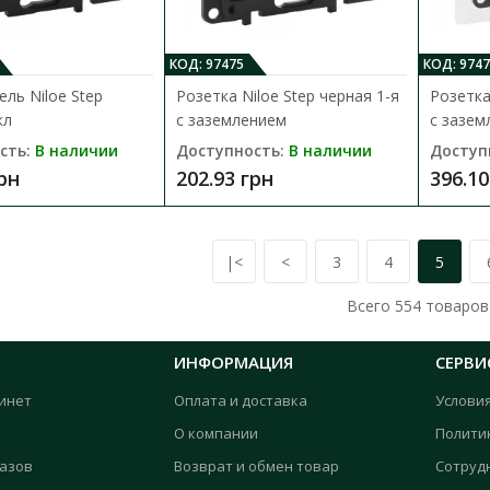
Выключатель Nilson Thor устанавливается 
напряжением 220В и номинальной..
КОД: 97475
КОД: 9747
149.88 грн
ль Niloe Step
Розетка Niloe Step черная 1-я
Розетка
кл
с заземлением
с зазем
сть:
В наличии
Доступность:
В наличии
Доступ
грн
202.93 грн
396.10
|<
<
3
4
5
Выключатель Nilson Thor антрацит
Всего
554
товаров
Доступность:
В наличии
Двойной выключатель Nilson Thor устанавл
ИНФОРМАЦИЯ
СЕРВИ
переменным напряжением 220В и ном..
инет
Оплата и доставка
Услови
164.51 грн
О компании
Полити
казов
Возврат и обмен товар
Сотруд