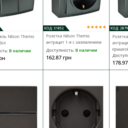
172.93 грн
КОД: 31852
КОД: 2879
Розетка Nilson Themis
ль Nilson Themis
Розетка
антрацит 1-я с заземлением
2кл
антраци
крышко
Доступность:
В наличии
сть:
В наличии
Розетка Nilson Touran черная 1-я б
Доступ
162.87 грн
грн
Доступность:
В наличии
178.97
Розетка Nilson из серии Touran оснащена 
сделана из термос..
144.78 грн