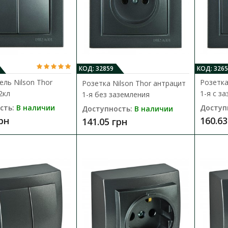
Выключатель Nilson Touran черны
Доступность:
В наличии
Выключатель Nilson Touran устанавливаетс
напряжением 220В и номинальн..
КОД: 32859
КОД: 3265
153.83 грн
ль Nilson Thor
Розетка
Розетка Nilson Thor антрацит
2кл
1-я с з
1-я без заземления
сть:
В наличии
Доступ
Доступность:
В наличии
грн
160.63
141.05 грн
Выключатель Nilson Touran черны
Доступность:
В наличии
Двойной выключатель Nilson Touran устана
переменным напряжением 220В и н..