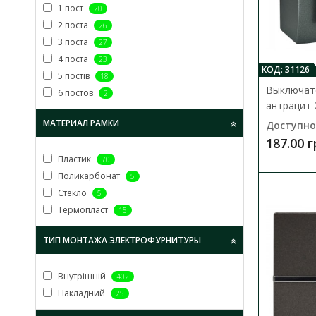
1 пост
20
2 поста
26
3 поста
27
4 поста
23
КОД: 31126
5 постів
18
Выключате
6 постов
2
антрацит 
МАТЕРИАЛ РАМКИ
Доступно
187.00 
Пластик
70
Поликарбонат
5
Стекло
5
Термопласт
15
ТИП МОНТАЖА ЭЛЕКТРОФУРНИТУРЫ
Внутрішній
402
Накладний
25