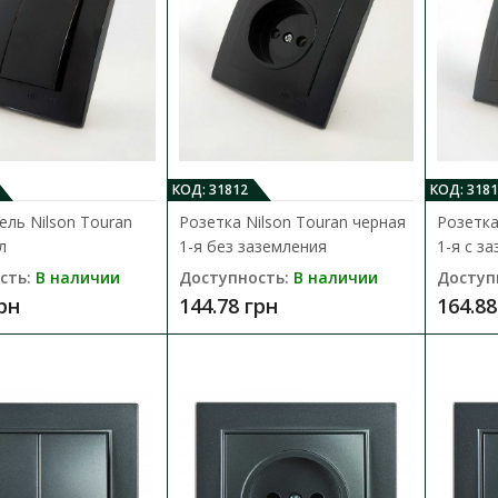
Розетка Nilson Touran чорная мат 
Доступность:
В наличии
КОД: 31812
КОД: 3181
ль Nilson Touran
Розетка Nilson Touran черная
Розетка
Розетка Nilson из серии Touran оснащена 
л
1-я без заземления
1-я с з
сделана из термостойкого и са..
сть:
В наличии
Доступность:
В наличии
Доступ
164.88 грн
грн
144.78 грн
164.88