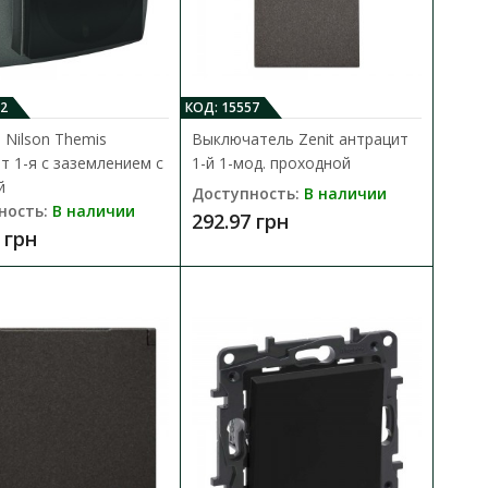
2
КОД: 15557
 Nilson Themis
Выключатель Zenit антрацит
т 1-я с заземлением с
1-й 1-мод. проходной
й
Доступность:
В наличии
ез заземления
ность:
В наличии
292.97 грн
 грн
В КОРЗИНУ
латунными контактами и
В сравнения
В закладки