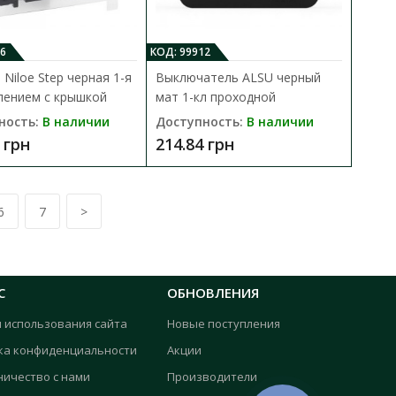
в сеть с переменным
В закладки
6
КОД: 99912
 Niloe Step черная 1-я
Выключатель ALSU черный
лением с крышкой
мат 1-кл проходной
ность:
В наличии
Доступность:
В наличии
 грн
214.84 грн
6
7
>
 2кл
В КОРЗИНУ
В сравнения
ивается в сеть с
С
ОБНОВЛЕНИЯ
В закладки
я использования сайта
Новые поступления
ка конфиденциальности
Акции
ничество с нами
Производители