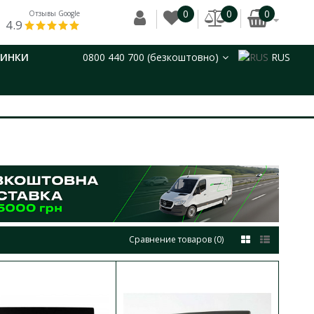
0
0
0
Отзывы Google
4.9
ВИНКИ
0800 440 700 (безкоштовно)
RUS
Сравнение товаров (0)
 мат 2кл
В КОРЗИНУ