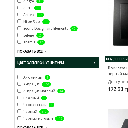
Alegra
37
ALSU
11
Asfora
57
Niloe Step
17
Sedna Design and Elements
60
Selene
20
Themis
12
ПОКАЗАТЬ ВСЕ
КОД: 000092
ЦВЕТ ЭЛЕКТРОФУРНИТУРЫ
Выключате
черный ма
Алюминий
1
Доступно
Антрацит
248
172.93 
Антрацит матовый
44
Бежевый
1
Черная сталь
3
Черный
117
Черный матовый
112
ПОКАЗАТЬ ВСЕ