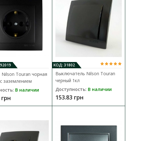
вливается в сеть с
В сравнения
В закладки
092019
КОД: 31802
Выключатель Nilson Touran
 Nilson Touran чорная
черный 1кл
 с заземлением
1-я без заземления
Доступность:
В наличии
ность:
В наличии
В КОРЗИНУ
153.83 грн
 грн
латунными контактами и
В сравнения
В закладки