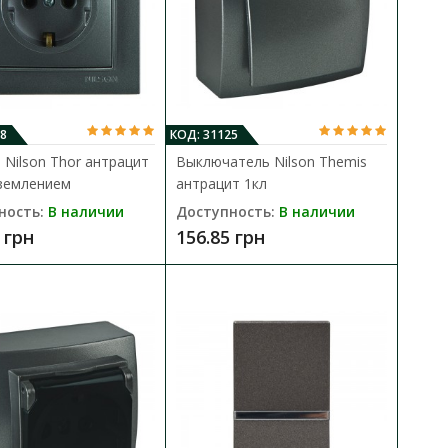
й 1кл
В КОРЗИНУ
В сравнения
я в сеть с переменным
В закладки
8
КОД: 31125
 Nilson Thor антрацит
Выключатель Nilson Themis
аземлением
антрацит 1кл
ность:
В наличии
Доступность:
В наличии
 грн
156.85 грн
й 2кл
В КОРЗИНУ
вливается в сеть с
В сравнения
В закладки