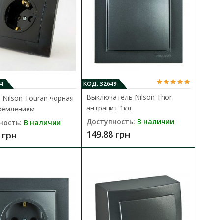
1-я с заземлением
В КОРЗИНУ
4
КОД: 32649
Выключатель Nilson Thor
 Nilson Touran чорная
латунными контактами и
В сравнения
антрацит 1кл
аземлением
В закладки
Доступность:
В наличии
ность:
В наличии
149.88 грн
 грн