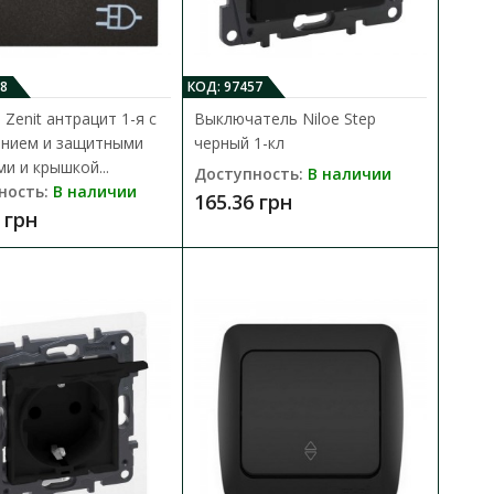
с заземлением
8
КОД: 97457
В КОРЗИНУ
 Zenit антрацит 1-я с
Выключатель Niloe Step
латунными контактами и
ением и защитными
черный 1-кл
В сравнения
и и крышкой...
Доступность:
В наличии
В закладки
ность:
В наличии
165.36 грн
 грн
 1кл
В КОРЗИНУ
В сравнения