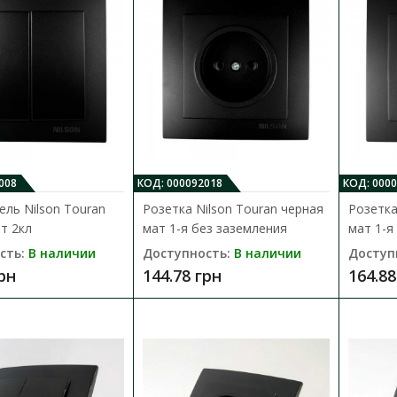
Двойной выключатель Nilson Touran устана
переменным напряжением ..
172.93 грн
008
КОД: 000092018
КОД: 000
ль Nilson Touran
Розетка Nilson Touran черная
Розетка
т 2кл
мат 1-я без заземления
мат 1-я
Розетка Nilson Touran черная мат 
сть:
В наличии
Доступность:
В наличии
Доступ
Доступность:
В наличии
грн
144.78 грн
164.88
Розетка Nilson из серии Touran оснащена 
сделана и..
144.78 грн