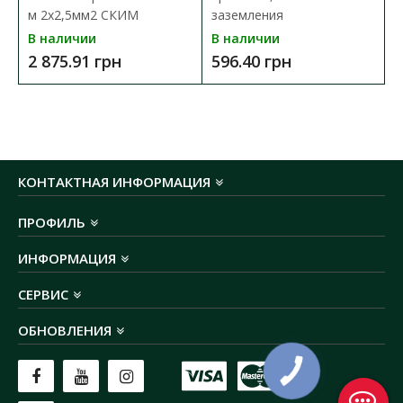
м 2х2,5мм2 СКИМ
заземления
максимальная нагрузка:
3000 Вт
В наличии
В наличии
количество розеток:
1
длина кабеля:
45 метров
2 875.91 грн
596.40 грн
2
сечение кабеля:
2х1,5 мм
конструктивное исполнение:
без заземления
страна производства:
Украина
степень защиты
: IP20
штрихкод:
4820202020028
КОНТАКТНАЯ ИНФОРМАЦИЯ
ПРОФИЛЬ
ИНФОРМАЦИЯ
СЕРВИС
ОБНОВЛЕНИЯ