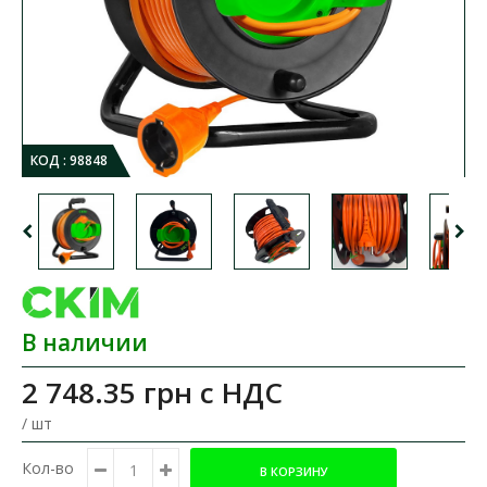
КОД :
98848
В наличии
2 748.35 грн
с НДС
/ шт
Кол-во