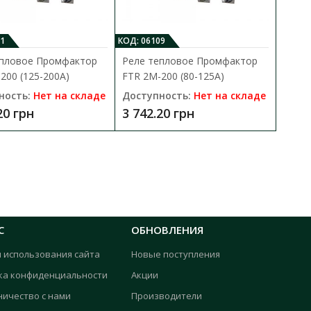
В закладки
1
КОД: 06109
епловое Промфактор
Реле тепловое Промфактор
200 (125-200A)
FTR 2M-200 (80-125A)
ность:
Нет на складе
Доступность:
Нет на складе
20 грн
3 742.20 грн
(2,8-4А)
В КОРЗИНУ
 для защиты асинхронных
В сравнения
С
ОБНОВЛЕНИЯ
В закладки
я использования сайта
Новые поступления
ка конфиденциальности
Акции
ничество с нами
Производители