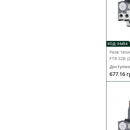
КОД: 04454
Реле теп
FTR 32B (2
Доступно
677.16 