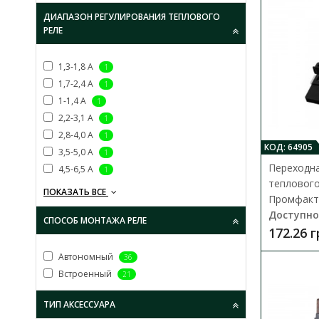
ДИАПАЗОН РЕГУЛИРОВАНИЯ ТЕПЛОВОГО
РЕЛЕ
1,3-1,8 A
1
1,7-2,4 A
1
1-1,4 A
1
2,2-3,1 A
1
2,8-4,0 A
1
КОД: 64905
3,5-5,0 A
1
Переходна
4,5-6,5 A
1
теплового
ПОКАЗАТЬ ВСЕ
Промфакт
Доступно
СПОСОБ МОНТАЖА РЕЛЕ
172.26 
Автономный
36
Встроенный
21
ТИП АКСЕССУАРА