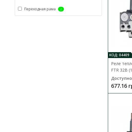
Переходная рама
2
КОД: 04409
Реле теп
FTR 32B (
Доступно
677.16 