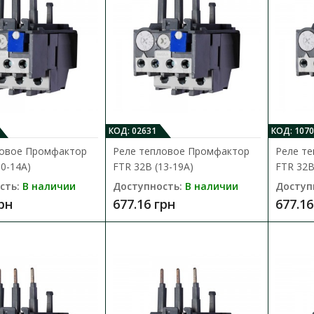
Реле тепловое Промфактор FTR 220
автономное
КОД: 02631
КОД: 1070
Доступность:
В наличии
ловое Промфактор
Реле тепловое Промфактор
Реле т
Тепловое реле серии FTR 220 предназначе
10-14А)
FTR 32B (13-19А)
FTR 32B
асинхронных электродвигателей от перегру
сть:
В наличии
Доступность:
В наличии
Доступ
грн
677.16 грн
677.16
4 539.24 грн