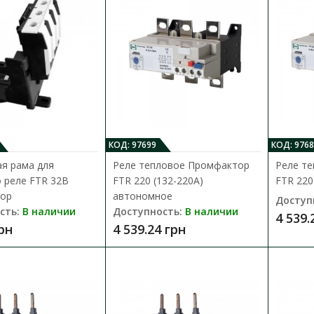
Доступность:
В наличии
Для монтажа встроеных тепловых реле FTR 
переходная рама RFTR которая крепится на 
172.26 грн
КОД: 97699
КОД: 9768
я рама для
Реле тепловое Промфактор
Реле т
 реле FTR 32B
FTR 220 (132-220A)
FTR 220
Реле тепловое Промфактор FTR 220
ор
автономное
Доступ
автономное
сть:
В наличии
Доступность:
В наличии
4 539.
Доступность:
В наличии
грн
4 539.24 грн
Тепловое реле серии FTR 220 предназначе
асинхронных электродвигателей от перегру
4 539.24 грн