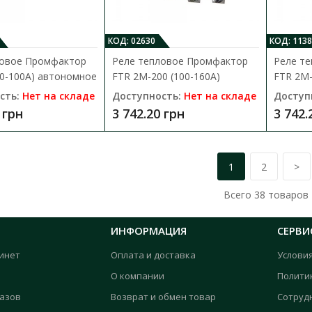
электродвигателей от перегрузок, обрыв..
677.16 грн
КОД: 02630
КОД: 1138
ловое Промфактор
Реле тепловое Промфактор
Реле т
60-100A) автономное
FTR 2M-200 (100-160A)
FTR 2M-
сть:
Нет на складе
Доступность:
Нет на складе
Доступ
 грн
3 742.20 грн
3 742.
1
2
>
Реле тепловое Промфактор FTR 32B 
Доступность:
В наличии
Всего
38
товаров
Реле тепловой защиты FTR предназначены
электродвигателей от перегрузок, обрыв..
ИНФОРМАЦИЯ
СЕРВИ
инет
Оплата и доставка
Услови
677.16 грн
О компании
Полити
казов
Возврат и обмен товар
Сотруд