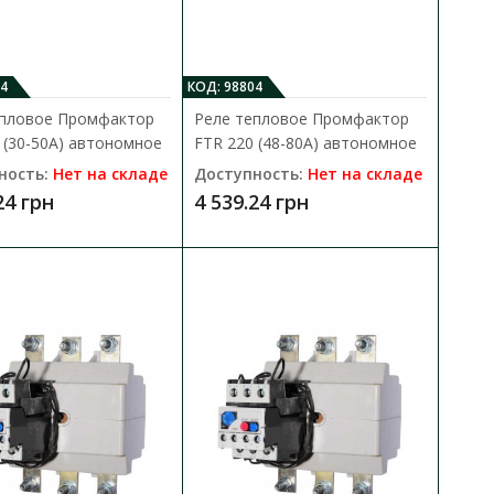
 (18-25А)
4
КОД: 98804
В КОРЗИНУ
епловое Промфактор
Реле тепловое Промфактор
 для защиты асинхронных
 (30-50A) автономное
FTR 220 (48-80A) автономное
В сравнения
ность:
Нет на складе
Доступность:
Нет на складе
В закладки
24 грн
4 539.24 грн
(2,2-3,1А)
В КОРЗИНУ
 для защиты асинхронных
В сравнения