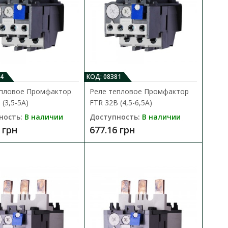
(1,7-2,4А)
В КОРЗИНУ
 для защиты асинхронных
В сравнения
В закладки
4
КОД: 08381
епловое Промфактор
Реле тепловое Промфактор
(3,5-5А)
FTR 32B (4,5-6,5А)
ность:
В наличии
Доступность:
В наличии
 грн
677.16 грн
 (10-14А)
В КОРЗИНУ
 для защиты асинхронных
В сравнения
В закладки