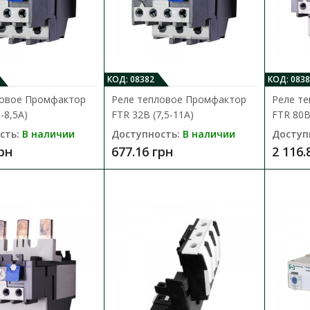
677.16 грн
КОД: 08382
КОД: 0838
ловое Промфактор
Реле тепловое Промфактор
Реле т
-8,5А)
FTR 32B (7,5-11А)
FTR 80B
Реле тепловое Промфактор FTR 32B
сть:
В наличии
Доступность:
В наличии
Доступ
Доступность:
В наличии
грн
677.16 грн
2 116.
Реле тепловой защиты FTR предназначены
электродвигателей от перегрузок, обрыв..
677.16 грн