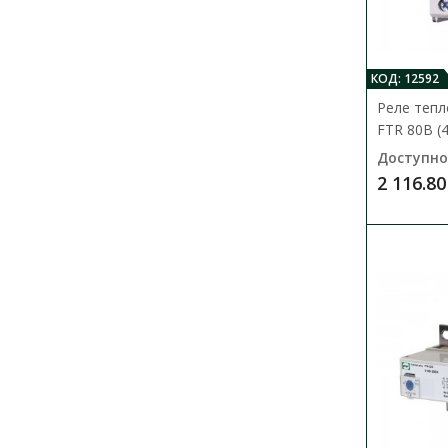
КОД: 12592
Реле теп
FTR 80B (
Доступно
2 116.80