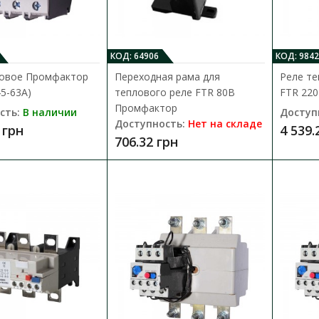
Реле тепловое Промфактор FTR 32B
КОД: 64906
КОД: 9842
Доступность:
В наличии
ловое Промфактор
Переходная рама для
Реле т
Реле тепловой защиты FTR предназначены
45-63A)
теплового реле FTR 80B
FTR 220
электродвигателей от перегрузок, обрыв..
Промфактор
сть:
В наличии
Доступ
Доступность:
Нет на складе
 грн
4 539.
677.16 грн
706.32 грн
Реле тепловое Промфактор FTR 32B 
Доступность:
В наличии
Реле тепловой защиты FTR предназначены