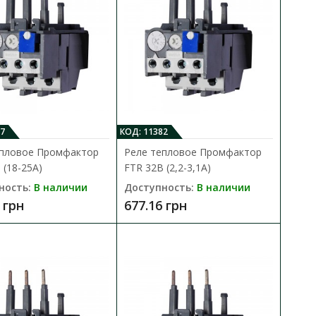
 (90-150A)
В КОРЗИНУ
7
КОД: 11382
В сравнения
епловое Промфактор
Реле тепловое Промфактор
но для защиты
 (18-25А)
FTR 32B (2,2-3,1А)
В закладки
зок обр..
ность:
В наличии
Доступность:
В наличии
 грн
677.16 грн