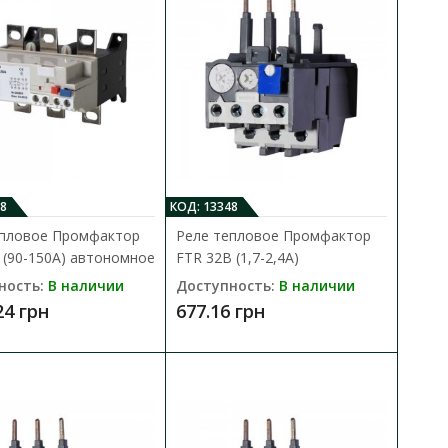
В сравнения
32B используется
В закладки
D..
8
КОД: 13348
епловое Промфактор
Реле тепловое Промфактор
 (90-150A) автономное
FTR 32B (1,7-2,4А)
 (132-220A)
ность:
В наличии
Доступность:
В наличии
В КОРЗИНУ
24 грн
677.16 грн
В сравнения
но для защиты
В закладки
зок обр..