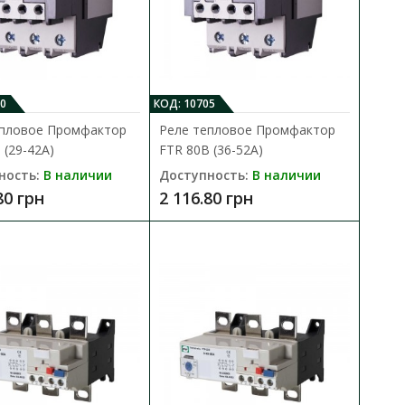
0
КОД: 10705
епловое Промфактор
Реле тепловое Промфактор
 (29-42A)
FTR 80B (36-52A)
 (13-19А)
ность:
В наличии
Доступность:
В наличии
80 грн
2 116.80 грн
В КОРЗИНУ
 для защиты асинхронных
В сравнения
В закладки