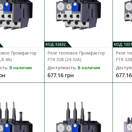
Реле тепловое Промфактор FTR 32B 
Доступность:
В наличии
Реле тепловой защиты FTR предназначены
электродвигателей от перегрузок, обрыв..
677.16 грн
КОД: 02632
КОД: 1337
ловое Промфактор
Реле тепловое Промфактор
Реле т
,8-4А)
FTR 32B (24-32А)
FTR 32B 
сть:
В наличии
Доступность:
В наличии
Доступ
грн
677.16 грн
677.16
Реле тепловое Промфактор FTR 32B
Доступность:
В наличии
Реле тепловой защиты FTR предназначены
электродвигателей от перегрузок, обрыв..