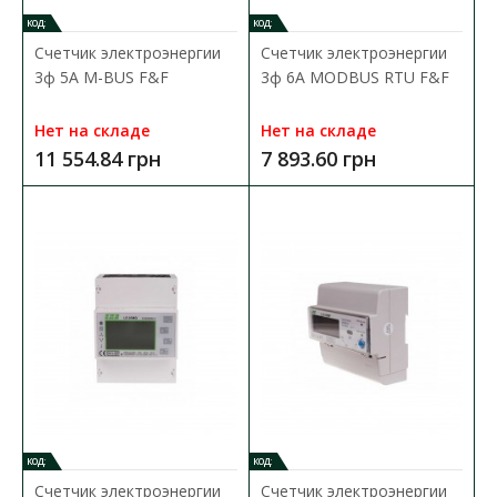
КОД:
КОД:
Счетчик электроэнергии
Счетчик электроэнергии
3ф 5A M-BUS F&F
3ф 6A MODBUS RTU F&F
Нет на складе
Нет на складе
11 554.84 грн
7 893.60 грн
Счетчик электроэнергии v2 трехфазный MODBUS
RTU F&F
Доступность:
Нет на складе
Счетчики F&F серии M предназначены для индикации и
регистрации значений потребленной электроэнер..
5 778.08 грн
В КОРЗИНУ
КОД:
КОД:
Счетчик электроэнергии
Счетчик электроэнергии