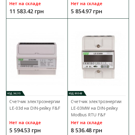
Нет на складе
Нет на складе
11 583.42 грн
5 854.97 грн
Трехфазный электросчетчик M-BUS 100A F&F
Доступность:
Нет на складе
Трехфазный, прямой, двусторонний, для измерения
электрической энергии и параметров сети, интерфейс с..
11 554.84 грн
В КОРЗИНУ
В сравнения
КОД: 36215
КОД: 89348
В закладки
Счетчик электроэнергии
Счетчик электроэнергии
LE-03d на DIN-рейку F&F
LE-03MW на DIN-рейку
Modbus RTU F&F
Нет на складе
Нет на складе
5 594.53 грн
8 536.48 грн