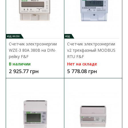
КОД: 89250
КОД:
Счетчик электроэнергии
Счетчик электроэнергии
WZE-3 80А 380В на DIN-
v2 трехфазный MODBUS
рейку F&F
RTU F&F
В наличии
Нет на складе
2 925.77 грн
5 778.08 грн
Счетчик электроэнергии WZE-3 80А 380В на DIN-
рейку F&F
Доступность:
В наличии
Трехфазный счетчик электроэнергии. Ток 80А. WZE-3 -
статический (электронный) счетчик электроэне..