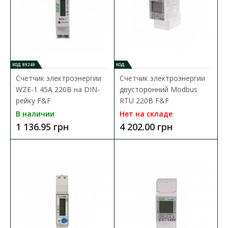
КОД: 89249
КОД:
Счетчик электроэнергии
Счетчик электроэнергии
WZE-1 45А 220В на DIN-
двусторонний Modbus
рейку F&F
RTU 220В F&F
В наличии
Нет на складе
1 136.95 грн
4 202.00 грн
Счетчик электроэнергии WZE-1 45А 220В на DIN-
рейку F&F
Доступность:
В наличии
Однофазный счетчик электроэнергии с дисплеем LCD. Ток 45 А.
WZE-1 - статический (электронный) по..