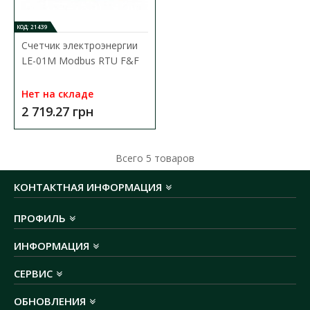
КОД: 21439
Счетчик электроэнергии
LE-01M Modbus RTU F&F
Нет на складе
2 719.27 грн
Счетчик электроэнергии двусторонний Modbus
RTU 220В F&F
Всего
5
товаров
Доступность:
Нет на складе
КОНТАКТНАЯ ИНФОРМАЦИЯ
Однофазный двусторонний счетчик электрической энергии и
параметров сети, в соответствии с директивой..
ПРОФИЛЬ
4 202.00 грн
ИНФОРМАЦИЯ
СЕРВИС
В КОРЗИНУ
ОБНОВЛЕНИЯ