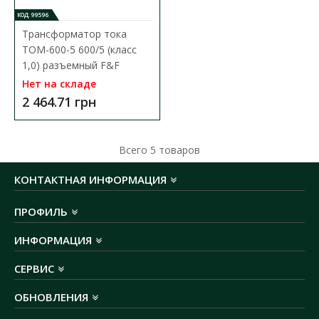
КОД: 99596
Трансформатор тока
TOM-600-5 600/5 (класс
1,0) разъемный F&F
Нет на складе
2 464.71 грн
Трансформатор тока TOM-300-5 300/5 (класс 1,0)
разъемный F&F
Всего
5
товаров
Доступность:
В наличии
КОНТАКТНАЯ ИНФОРМАЦИЯ
Трансформатор тока служит пропорциональному изменению
больших токов на меньшие значения, адаптирован..
ПРОФИЛЬ
ИНФОРМАЦИЯ
2 464.71 грн
СЕРВИС
В КОРЗИНУ
ОБНОВЛЕНИЯ