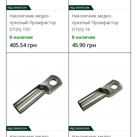
31.32 грн
КОД: 000093293
КОД: 000093286
Наконечник медно-
Наконечник медно-
луженый Промфактор
луженый Промфактор
В КОРЗИНУ
DT(G) 150
DT(G) 16
В наличии
В наличии
В сравнения
405.54 грн
45.90 грн
В закладки
КОД: 000093294
КОД: 000093295
Наконечник медно-
Наконечник медно-