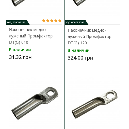
КОД: 000093285
КОД: 000093292
Наконечник медно-
Наконечник медно-
луженый Промфактор
луженый Промфактор
DT(G) 010
DT(G) 120
В наличии
В наличии
31.32 грн
324.00 грн
Наконечник медно-луженый Промфактор DT(G)
010
Доступность:
В наличии
Кабельный наконечник Промфактор серии
DT(G) представляет собой специальный элемент, который
предназн..