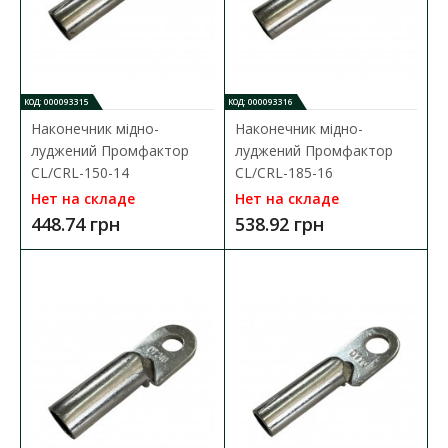
КОД: 000093315
КОД: 000093316
Наконечник мідно-
Наконечник мідно-
луджений Промфактор
луджений Промфактор
CL/CRL-150-14
CL/CRL-185-16
Нет на складе
Нет на складе
448.74 грн
538.92 грн
Наконечник медно-луженый Промфактор DT(G)
185
Доступность:
В наличии
Кабельный наконечник Промфактор серии
DT(G) представляет собой специальный элемент, который
предназн..
518.94 грн