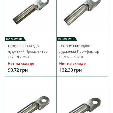
Кабельный наконечник Промфактор серии
DT(G) представляет собой специальный элемент, который
предназн..
45.90 грн
КОД: 000093310
КОД: 000093311
В КОРЗИНУ
Наконечник мідно-
Наконечник мідно-
луджений Промфактор
луджений Промфактор
В сравнения
CL/CRL- 35-10
CL/CRL- 50-10
В закладки
Нет на складе
Нет на складе
90.72 грн
132.30 грн