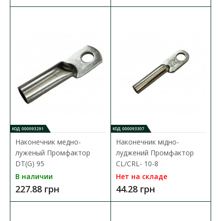
Наконечник медно-луженый Промфактор DT(G)
150
Доступность:
В наличии
Кабельный наконечник Промфактор серии
DT(G) представляет собой специальный элемент, который
предназн..
405.54 грн
КОД: 000093291
КОД: 000093307
Наконечник медно-
Наконечник мідно-
луженый Промфактор
луджений Промфактор
В КОРЗИНУ
DT(G) 95
CL/CRL- 10-8
В сравнения
В наличии
Нет на складе
227.88 грн
44.28 грн
В закладки