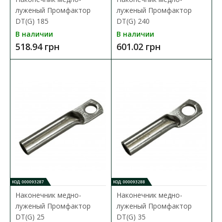
луженый Промфактор
луженый Промфактор
DT(G) 185
DT(G) 240
В наличии
В наличии
518.94 грн
601.02 грн
Наконечник медно-луженый Промфактор DT(G)
120
Доступность:
В наличии
Кабельный наконечник Промфактор серии
DT(G) представляет собой специальный элемент, который
предназн..
324.00 грн
КОД: 000093287
КОД: 000093288
Наконечник медно-
Наконечник медно-
луженый Промфактор
луженый Промфактор
В КОРЗИНУ
DT(G) 25
DT(G) 35