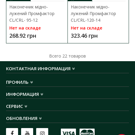
Наконечник мідно-
Наконечник мідно-
лужений Промфактор
лужений Промфактор
CL/CRL- 95-12
CL/CRL-120-14
Нет на складе
Нет на складе
268.92 грн
323.46 грн
Наконечник медно-луженый Промфактор DT(G)
240
Всего
22
товаров
Доступность:
В наличии
КОНТАКТНАЯ ИНФОРМАЦИЯ
Кабельный наконечник Промфактор серии
DT(G) представляет собой специальный элемент, который
ПРОФИЛЬ
предназн..
ИНФОРМАЦИЯ
601.02 грн
СЕРВИС
ОБНОВЛЕНИЯ
В КОРЗИНУ
В сравнения