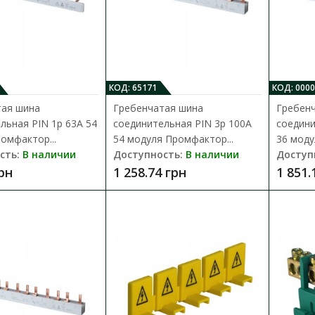
Шина нулевая STF706B 6x9мм2 Пр
Доступность:
В наличии
Шина нулевая изолированная STF использу
КОД: 65171
КОД: 000
нулевых (N) проводников в щитовом обору.
тая шина
Гребенчатая шина
Гребен
льная PIN 1p 63A 54
соединительная PIN 3p 100A
соедини
39.42 грн
омфактор...
54 модуля Промфактор...
36 моду
сть:
В наличии
Доступность:
В наличии
Доступ
грн
1 258.74 грн
1 851.
Шина нулевая STF708B 6x9мм2 Пр
Доступность:
В наличии
Шина нулевая изолированная STF использу