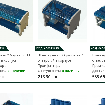
Доступность:
В наличии
BTF – предназначены для присоединения н
цепей нулевых рабочих и защитных провод
283.50 грн
626
КОД: 000092625
КОД: 000
вая 2 бруска по 11
Шина нулевая 2 бруска по 7
Шина ну
 в корпусе
отверстий в корпусе
отверст
Шина нулевая 2 бруска по 7 отверс
р...
Промфактор...
Промфак
Промфактор
сть:
В наличии
Доступность:
В наличии
Доступ
Доступность:
В наличии
грн
213.30 грн
555.66
BTF – предназначены для присоединения н
цепей нулевых рабочих и защитных провод
213.30 грн