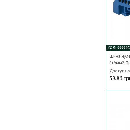
КОД: 000010
Шина нул
6x9мм2 П
Доступно
58.86 гр