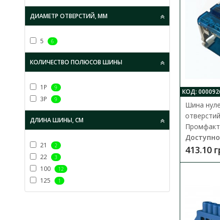
ДИАМЕТР ОТВЕРСТИЙ, ММ
5
6
КОЛИЧЕСТВО ПОЛЮСОВ ШИНЫ
1P
9
КОД: 000092
3P
9
Шина нуле
отверстий
ДЛИНА ШИНЫ, СМ
Промфакто
Доступно
21
2
413.10 
22
3
100
12
125
1