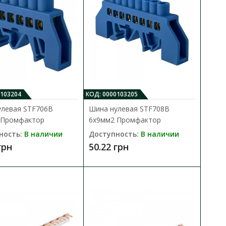
стий в корпусе
В КОРЗИНУ
0103204
КОД: 0000103205
В сравнения
улевая STF706B
Шина нулевая STF708B
ескольких отдельных
 Промфактор
6x9мм2 Промфактор
В закладки
ни..
ность:
В наличии
Доступность:
В наличии
грн
50.22 грн