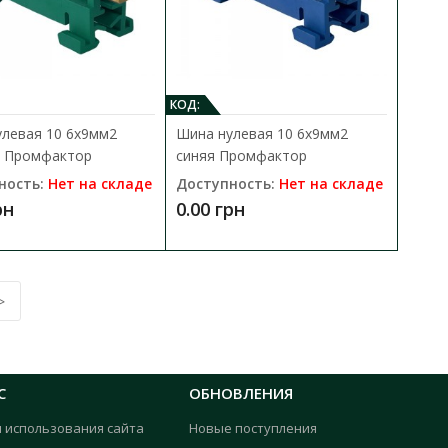
.
В закладки
КОД:
левая 10 6x9мм2
Шина нулевая 10 6x9мм2
я Промфактор
синяя Промфактор
ность:
Нет на складе
Доступность:
Нет на складе
рн
0.00 грн
омфактор
В КОРЗИНУ
>
ется для разветвления
В сравнения
.
В закладки
С
ОБНОВЛЕНИЯ
я использования сайта
Новые поступления