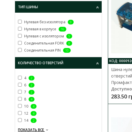
ТИП ШИНЫ
Нулевая без изолятора
9
Нулевая в корпусе
16
Нулевая с изолятором
5
Соединительная FORK
8
Соединительная PIN
10
КОД: 000092
КОЛИЧЕСТВО ОТВЕРСТИЙ
Шина нуле
отверстий
4
2
Промфакто
6
2
Доступно
7
2
283.50 
8
4
10
4
12
4
14
2
ПОКАЗАТЬ ВСЕ