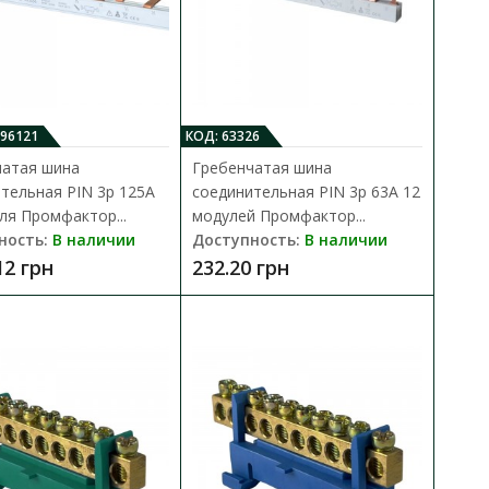
омфактор
В КОРЗИНУ
ется для разветвления
096121
КОД: 63326
В сравнения
.
чатая шина
Гребенчатая шина
В закладки
тельная PIN 3p 125A
соединительная PIN 3p 63A 12
ля Промфактор...
модулей Промфактор...
ность:
В наличии
Доступность:
В наличии
12 грн
232.20 грн
омфактор
В КОРЗИНУ
ется для разветвления
В сравнения