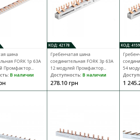
цепей нулевых рабочих и защитных провод
413.10 грн
КОД: 42178
КОД: 4159
тая шина
Гребенчатая шина
Гребен
Шина нулевая STF704B 6x9мм2 Пр
льная FORK 1p 63A
соединительная FORK 3p 63A
соедини
Доступность:
В наличии
й Промфактор...
12 модулей Промфактор...
54 моду
сть:
В наличии
Доступность:
В наличии
Доступ
Шина нулевая изолированная STF использу
грн
278.10 грн
1 245.
нулевых (N) проводников в щитовом обору.
30.78 грн