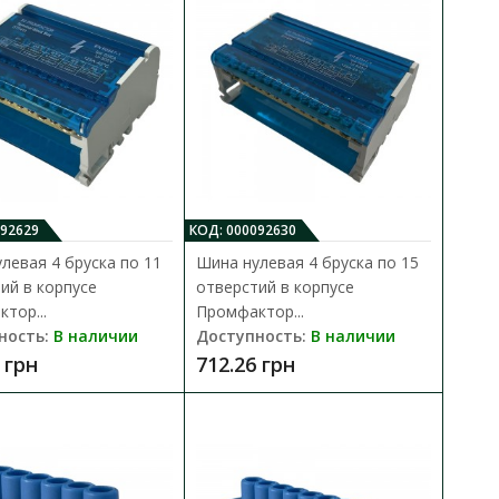
В сравнения
ескольких отдельных
В закладки
ни..
092629
КОД: 000092630
левая 4 бруска по 11
Шина нулевая 4 бруска по 15
ий в корпусе
отверстий в корпусе
тий в корпусе
тор...
Промфактор...
В КОРЗИНУ
ность:
В наличии
Доступность:
В наличии
 грн
712.26 грн
В сравнения
ескольких отдельных
В закладки
ни..