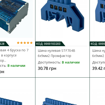
Шина нулевая 4 бруска по 11 отвер
Промфактор
628
КОД: 0000103203
КОД: 000
Доступность:
В наличии
вая 4 бруска по 7
Шина нулевая STF704B
Шина н
BTF – предназначены для присоединения н
 в корпусе
6x9мм2 Промфактор
6x9мм2
цепей нулевых рабочих и защитных провод
р...
Доступность:
В наличии
Доступ
сть:
В наличии
30.78 грн
39.42 
555.66 грн
грн