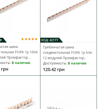
стий в корпусе
В КОРЗИНУ
В сравнения
ескольких отдельных
В закладки
ни..
8
КОД: 42177
чатая шина
Гребенчатая шина
тельная FORK 1p 100A
соединительная FORK 1p 63A
лей Промфактор...
12 модулей Промфактор...
ность:
В наличии
Доступность:
В наличии
 грн
120.42 грн
тий в корпусе
В КОРЗИНУ
В сравнения
В закладки
ескольких отдельных