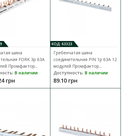
ни..
9
КОД: 63323
чатая шина
Гребенчатая шина
омфактор
тельная FORK 3p 63A
соединительная PIN 1p 63A 12
лей Промфактор...
модулей Промфактор...
В КОРЗИНУ
ность:
В наличии
Доступность:
В наличии
ется для разветвления
24 грн
89.10 грн
В сравнения
.
В закладки