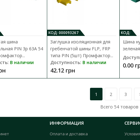
нулевых (N) проводников в щитовом обору.
50.22 грн
КОД: 000093267
КОД:
тая шина
Заглушка изоляционная для
Шина ну
льная PIN 3p 63A 54
гребенчатой ​​шины FLP, FRP
зелена
омфактор...
типа PIN (5шт) Промфактор...
Доступ
сть:
В наличии
Доступность:
В наличии
0.00 г
грн
42.12 грн
Шина нулевая STF710B 6x9мм2 Пр
Доступность:
В наличии
1
2
3
Шина нулевая изолированная STF использу
нулевых (N) проводников в щитовом обору.
Всего
54
товаров
58.86 грн
ИНФОРМАЦИЯ
СЕРВИ
инет
Оплата и доставка
Услови