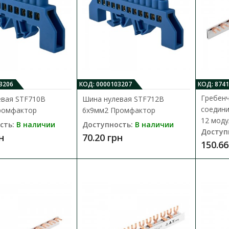
Шина нулевая 4 бруска по 15 отвер
Промфактор
Доступность:
В наличии
BTF – предназначены для присоединения н
цепей нулевых рабочих и защитных провод
712.26 грн
3206
КОД: 0000103207
КОД: 8741
Гребен
евая STF710B
Шина нулевая STF712B
соедини
ромфактор
6x9мм2 Промфактор
12 моду
сть:
В наличии
Доступность:
В наличии
Доступ
н
70.20 грн
150.66
Шина нулевая 4 бруска по 7 отверс
Промфактор
Доступность:
В наличии
BTF – предназначены для присоединения н