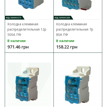
873.72 грн
КОД: 000093273
КОД: 000093268
В КОРЗИНУ
Колодка клеммная
Колодка клеммная
распределительная 12р
распределительная 7р
В сравнения
500А ПФ
80А ПФ
В закладки
В наличии
В наличии
971.46 грн
158.22 грн