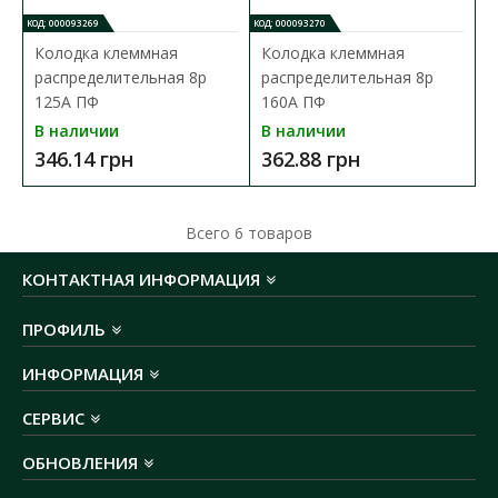
КОД: 000093269
КОД: 000093270
Колодка клеммная
Колодка клеммная
распределительная 8р
распределительная 8р
125А ПФ
160А ПФ
В наличии
В наличии
346.14 грн
362.88 грн
Колодка клеммная распределительная 12р 400А
ПФ
Всего
6
товаров
Доступность:
В наличии
КОНТАКТНАЯ ИНФОРМАЦИЯ
Распределительный клеммный блок используется для
ПРОФИЛЬ
электромеханического соединения проводников с больш..
ИНФОРМАЦИЯ
916.92 грн
СЕРВИС
В КОРЗИНУ
ОБНОВЛЕНИЯ